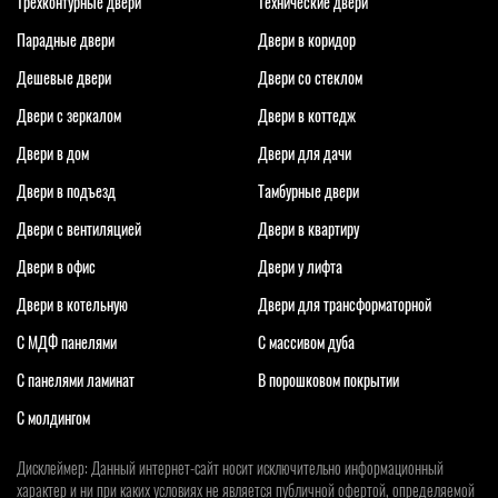
Трёхконтурные двери
Технические двери
Парадные двери
Двери в коридор
Дешевые двери
Двери со стеклом
Двери с зеркалом
Двери в коттедж
Двери в дом
Двери для дачи
Двери в подъезд
Тамбурные двери
Двери с вентиляцией
Двери в квартиру
Двери в офис
Двери у лифта
Двери в котельную
Двери для трансформаторной
С МДФ панелями
С массивом дуба
С панелями ламинат
В порошковом покрытии
С молдингом
Дисклеймер: Данный интернет-сайт носит исключительно информационный
характер и ни при каких условиях не является публичной офертой, определяемой