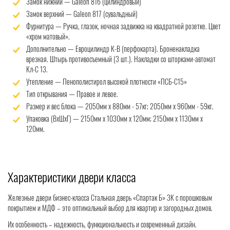
Замок нижний — Galeon 816 (цилиндровый)
Замок верхний — Galeon 817 (сувальдный)
Фурнитура — Ручка, глазок, ночная задвижка на квадратной розетке. Цвет
«хром матовый».
Дополнительно — Евроцилиндр К-В (перфокарта). Броненакладка
врезная. Штырь противосъемный (3 шт.). Накладки со шторками-автомат
Кл-С 13.
Утепление — Пенополистирол высокой плотности «ПСБ-С15»
Тип открывания — Правое и левое.
Размер и вес блока — 2050мм х 880мм - 57кг; 2050мм х 960мм - 59кг.
Упаковка (ВхШхГ) — 2150мм х 1030мм х 120мм; 2150мм х 1130мм х
120мм.
Характеристики двери класса
Железные двери бизнес-класса Стальная дверь «Спартак Б» 3К с порошковым
покрытием и МДФ – это оптимальный выбор для квартир и загородных домов.
Их особенность – надежность, функциональность и современный дизайн.