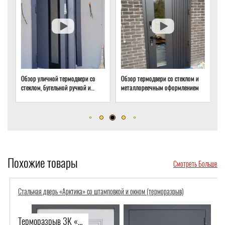
Обзор уличной термодвери со
Обзор термодвери со стеклом и
О
стеклом, бугельной ручкой и
металлореечным оформлением
с
скрытым доводчиком
д
Похожие товары
Смотреть Больше
Стальная дверь «Арктика» со штамповкой и окном (терморазрыв)
Терморазрыв 3К «Арктика» с окном-868