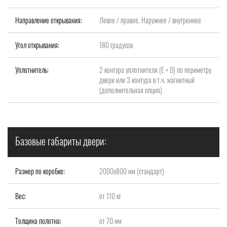
Направление открывания:
Левое / правое, Наружнее / внутреннее
Угол открывания:
180 градусов
Уплотнитель:
2 контура уплотнителя (Е + D) по периметру
двери или 3 контура в т.ч. магнитный
(дополнительная опция)
Базовые габариты двери:
Размер по коробке:
2000x800 мм (стандарт)
Вес:
от 110 кг
Толщина полотна:
от 70 мм