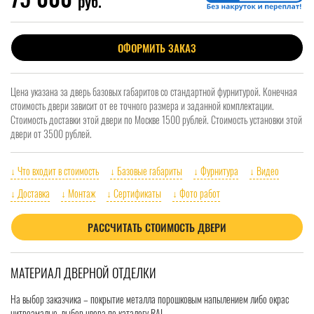
руб.
ОФОРМИТЬ ЗАКАЗ
Цена указана за дверь базовых габаритов со стандартной фурнитурой. Конечная
стоимость двери зависит от ее точного размера и заданной комплектации.
Стоимость доставки этой двери по Москве 1500 рублей. Стоимость установки этой
двери от 3500 рублей.
↓ Что входит в стоимость
↓ Базовые габариты
↓ Фурнитура
↓ Видео
↓ Доставка
↓ Монтаж
↓ Сертификаты
↓ Фото работ
РАССЧИТАТЬ СТОИМОСТЬ ДВЕРИ
МАТЕРИАЛ ДВЕРНОЙ ОТДЕЛКИ
На выбор заказчика – покрытие металла порошковым напылением либо окрас
нитроэмалью, выбор цвера по каталогу RAL