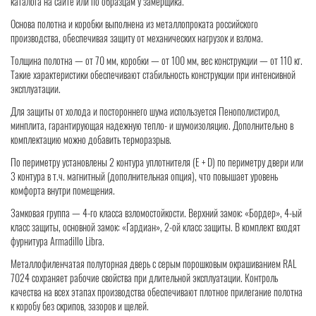
каталога на сайте или по образцам у замерщика.
Основа полотна и коробки выполнена из металлопроката российского
производства, обеспечивая защиту от механических нагрузок и взлома.
Толщина полотна — от 70 мм, коробки — от 100 мм, вес конструкции — от 110 кг.
Такие характеристики обеспечивают стабильность конструкции при интенсивной
эксплуатации.
Для защиты от холода и постороннего шума используется Пенополистирол,
минплита, гарантирующая надежную тепло- и шумоизоляцию. Дополнительно в
комплектацию можно добавить терморазрыв.
По периметру установлены 2 контура уплотнителя (Е + D) по периметру двери или
3 контура в т.ч. магнитный (дополнительная опция), что повышает уровень
комфорта внутри помещения.
Замковая группа — 4-го класса взломостойкости. Верхний замок: «Бордер», 4-ый
класс защиты, основной замок: «Гардиан», 2-ой класс защиты. В комплект входят
фурнитура Armadillo Libra.
Металлофиленчатая полуторная дверь с серым порошковым окрашиванием RAL
7024 сохраняет рабочие свойства при длительной эксплуатации. Контроль
качества на всех этапах производства обеспечивают плотное прилегание полотна
к коробу без скрипов, зазоров и щелей.