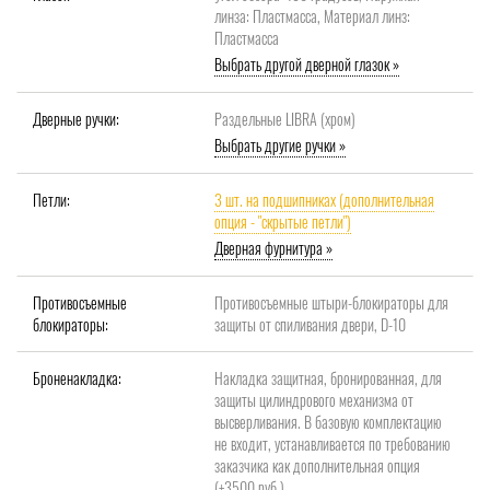
линза: Пластмасса, Материал линз:
Пластмасса
Выбрать другой дверной глазок »
Дверные ручки:
Раздельные LIBRA (хром)
Выбрать другие ручки »
Петли:
3 шт. на подшипниках (дополнительная
опция - "скрытые петли")
Дверная фурнитура »
Противосъемные
Противосъемные штыри-блокираторы для
блокираторы:
защиты от спиливания двери, D-10
Броненакладка:
Накладка защитная, бронированная, для
защиты цилиндрового механизма от
высверливания. В базовую комплектацию
не входит, устанавливается по требованию
заказчика как дополнительная опция
(+3500 руб.)