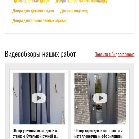
Промышленные двери
Двери на лестничную площадку
Двери для детских садов
Двери в подъезд
Двери для общественных зданий
Видеообзоры наших работ
Перейти в Видеогалерею
Обзор уличной термодвери со
Обзор термодвери со стеклом и
О
стеклом, бугельной ручкой и
металлореечным оформлением
с