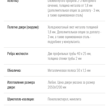
полотна):
сложногнутого профиля 2-3-контурного
сечения, толщина металла от 1,8 мм
(дополнительная опция за доплату - 3 мм,
а также оцинкованная сталь)
Полотно двери (снаружи):
Холоднокатаный лист металла толщиной
1,8 мм. Дополнительная опция за доплату -
3 мм, а также оцинкованная сталь -
подробнее у консультанта.
Ребра жесткости:
Две профильных трубы 40 х 25 мм,
толщина стенки трубы 2 мм
Обналичка:
Металлическая полоса 50 х 1,5 мм
Изготовление размера
Любое. Цена двери указана за размер
двери:
2050х1200 мм
Шумотепло-изоляция:
Пенополистирол, минплита