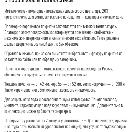
Металлическая полуторная подъездная дверь серого цвета, арт. 263
предназначена для установки в жилые помещения — квартиры и частные дома.
Полимерно-порошковое покрытие закрепляется при высоких температурах.
Благодаря этому поверхность характеризуется повышенной стойкостью к
механическим повреждениям и климатическим воздействиям. Такое решение
делает дверь универсальной для любых объектов.
Обратите внимание: при заказе вы можете выбрать цвет и фактуру покрытия из
каталога на сайте или по образцам у замерщика.
Полотно и короб двери — сталь высокого качества производства Россия,
обеспечивая защиту от механических нагрузок и взлома.
Толщина полотна — от 42 мм, коробки — от 52 мм, вес конструкции — от 200 кг.
Такие характеристики обеспечивают жесткость и надежность.
Для защиты от холода и постороннего шума используется Пенополистирол,
минплита, гарантирующая надежную тепло- и шумоизоляцию. Дополнительно в
комплектацию можно добавить терморазрыв.
По периметру установлены 2 контура уплотнителя (Е + D) по периметру двери или
3 контура в т.ч. магнитный (дополнительная опция), что улучшает звукоизоляцию