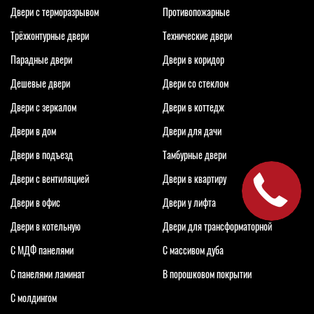
Двери с терморазрывом
Противопожарные
Трёхконтурные двери
Технические двери
Парадные двери
Двери в коридор
Дешевые двери
Двери со стеклом
Двери с зеркалом
Двери в коттедж
Двери в дом
Двери для дачи
Двери в подъезд
Тамбурные двери
Двери с вентиляцией
Двери в квартиру
Двери в офис
Двери у лифта
Двери в котельную
Двери для трансформаторной
С МДФ панелями
С массивом дуба
С панелями ламинат
В порошковом покрытии
С молдингом