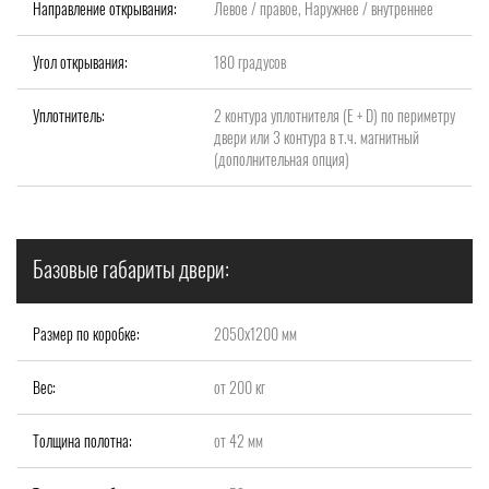
Направление открывания:
Левое / правое, Наружнее / внутреннее
Угол открывания:
180 градусов
Уплотнитель:
2 контура уплотнителя (Е + D) по периметру
двери или 3 контура в т.ч. магнитный
(дополнительная опция)
Базовые габариты двери:
Размер по коробке:
2050х1200 мм
Вес:
от 200 кг
Толщина полотна:
от 42 мм