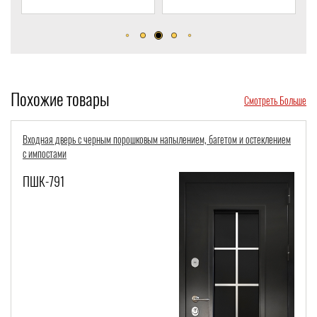
скрытым доводчиком
д
Похожие товары
Смотреть Больше
Входная дверь с черным порошковым напылением, багетом и остеклением
с импостами
ПШК-791