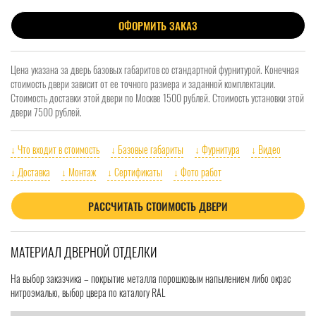
ОФОРМИТЬ ЗАКАЗ
Цена указана за дверь базовых габаритов со стандартной фурнитурой. Конечная
стоимость двери зависит от ее точного размера и заданной комплектации.
Стоимость доставки этой двери по Москве 1500 рублей. Стоимость установки этой
двери 7500 рублей.
↓ Что входит в стоимость
↓ Базовые габариты
↓ Фурнитура
↓ Видео
↓ Доставка
↓ Монтаж
↓ Сертификаты
↓ Фото работ
РАССЧИТАТЬ СТОИМОСТЬ ДВЕРИ
МАТЕРИАЛ ДВЕРНОЙ ОТДЕЛКИ
На выбор заказчика – покрытие металла порошковым напылением либо окрас
нитроэмалью, выбор цвера по каталогу RAL