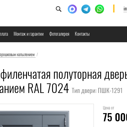
i
плата
Монтаж и гарантии
Фотогалерея
Контакты
порошковым напылением
/
филенчатая полуторная двер
анием RAL 7024
Тип двери: ПШК-1291
Цена от
75 0