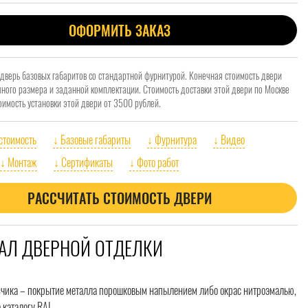
ОФОРМИТЬ ЗАКАЗ
 дверь базовых габаритов со стандартной фурнитурой. Конечная стоимость двери
очного размера и заданной комплектации. Стоимость доставки этой двери по Москве
оимость установки этой двери от 3500 рублей.
 стоимость
↓ Базовые габариты
↓ Фурнитура
↓ Видео
↓ Монтаж
↓ Сертификаты
↓ Фото работ
РАССЧИТАТЬ СТОИМОСТЬ ДВЕРИ
АЛ ДВЕРНОЙ ОТДЕЛКИ
зчика – покрытие металла порошковым напылением либо окрас нитроэмалью,
 каталогу RAL