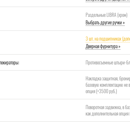
Раздельные LIBRA (хром)
Выбрать другие ручки »
3 шт. на подшипниках (доп
Дверная фурнитура »
локираторы:
Противосъемные штыри-бло
Накладка защитная, брони
базовую комплектацию не в
опция (+3500 руб.)
Поворотная задвижка, в ба
как дополнительная опция 