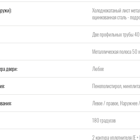
аружи):
Холоднокатаный лист метал
оцинкованная сталь - подро
Две профильных трубы 40 
Металлическая полоса 50 х
ера двери:
Любое
ия:
Пенополистирол, минплит
вания:
Левое / правое, Наружнее 
180 градусов
2 контура уплотнителя (Е +