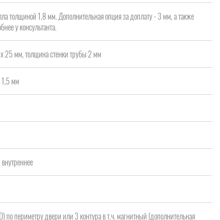
ла толщиной 1,8 мм. Дополнительная опция за доплату - 3 мм, а также
бнее у консультанта.
х 25 мм, толщина стенки трубы 2 мм
 1,5 мм
а
/ внутреннее
 D) по периметру двери или 3 контура в т.ч. магнитный (дополнительная