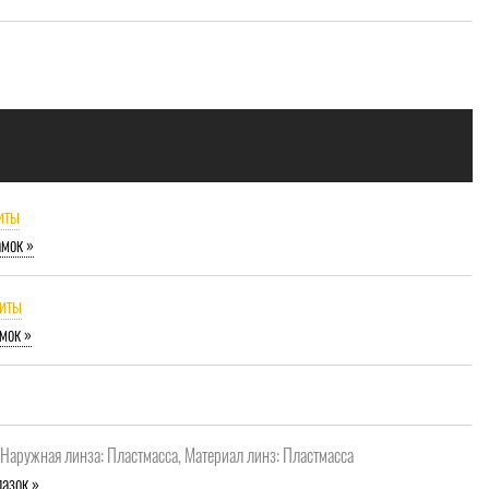
иты
амок »
щиты
мок »
, Наружная линза: Пластмасса, Материал линз: Пластмасса
азок »