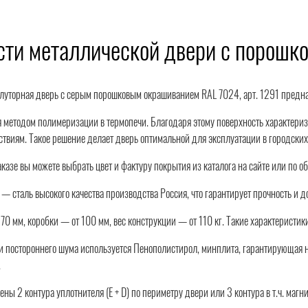
сти металлической двери с порош
луторная дверь с серым порошковым окрашиванием RAL 7024, арт. 1291 предна
 методом полимеризации в термопечи. Благодаря этому поверхность характери
твиям. Такое решение делает дверь оптимальной для эксплуатации в городских
казе вы можете выбрать цвет и фактуру покрытия из каталога на сайте или по о
 — сталь высокого качества производства Россия, что гарантирует прочность и д
70 мм, коробки — от 100 мм, вес конструкции — от 110 кг. Такие характеристик
 и постороннего шума используется Пенополистирол, минплита, гарантирующая
.
ны 2 контура уплотнителя (Е + D) по периметру двери или 3 контура в т.ч. маг