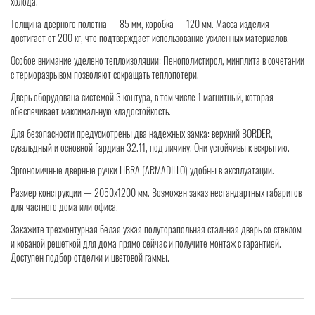
холода.
Толщина дверного полотна — 85 мм, коробка — 120 мм. Масса изделия
достигает от 200 кг, что подтверждает использование усиленных материалов.
Особое внимание уделено теплоизоляции: Пенополистирол, минплита в сочетании
с терморазрывом позволяют сокращать теплопотери.
Дверь оборудована системой 3 контура, в том числе 1 магнитный, которая
обеспечивает максимальную хладостойкость.
Для безопасности предусмотрены два надежных замка: верхний BORDER,
сувальдный и основной Гардиан 32.11, под личину. Они устойчивы к вскрытию.
Эргономичные дверные ручки LIBRA (ARMADILLO) удобны в эксплуатации.
Размер конструкции — 2050х1200 мм. Возможен заказ нестандартных габаритов
для частного дома или офиса.
Закажите трехконтурная белая узкая полуторапольная стальная дверь со стеклом
и кованой решеткой для дома прямо сейчас и получите монтаж с гарантией.
Доступен подбор отделки и цветовой гаммы.