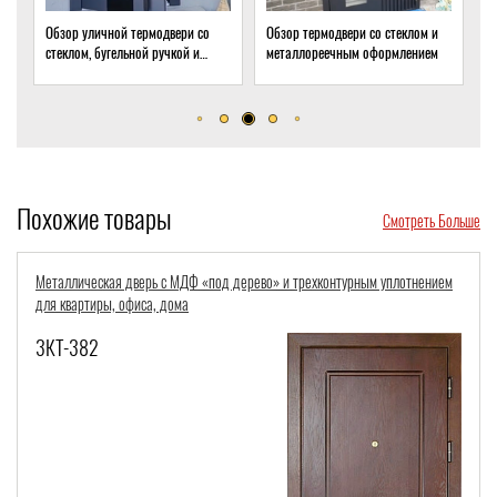
Обзор уличной термодвери со
Обзор термодвери со стеклом и
Об
стеклом, бугельной ручкой и
металлореечным оформлением
ст
скрытым доводчиком
до
Похожие товары
Смотреть Больше
Металлическая дверь с МДФ «под дерево» и трехконтурным уплотнением
для квартиры, офиса, дома
3КТ-382