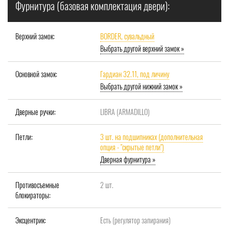
Фурнитура (базовая комплектация двери):
Верхний замок:
BORDER, сувальдный
Выбрать другой верхний замок »
Основной замок:
Гардиан 32.11, под личину
Выбрать другой нижний замок »
Дверные ручки:
LIBRA (ARMADILLO)
Петли:
3 шт. на подшипниках (дополнительная
опция - "скрытые петли")
Дверная фурнитура »
Противосъемные
2 шт.
блокираторы:
Эксцентрик:
Есть (регулятор запирания)