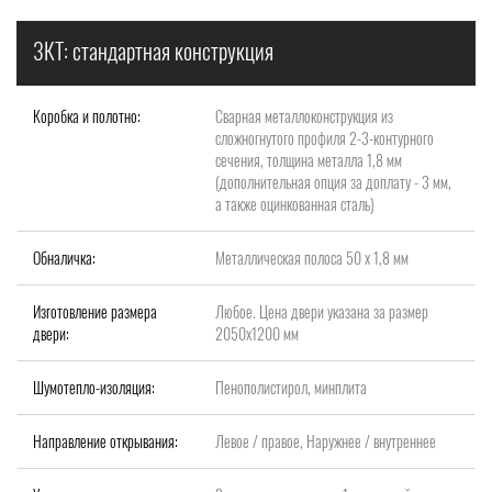
3КТ: стандартная конструкция
Коробка и полотно:
Сварная металлоконструкция из
сложногнутого профиля 2-3-контурного
сечения, толщина металла 1,8 мм
(дополнительная опция за доплату - 3 мм,
а также оцинкованная сталь)
Обналичка:
Металлическая полоса 50 х 1,8 мм
Изготовление размера
Любое. Цена двери указана за размер
двери:
2050х1200 мм
Шумотепло-изоляция:
Пенополистирол, минплита
Направление открывания:
Левое / правое, Наружнее / внутреннее