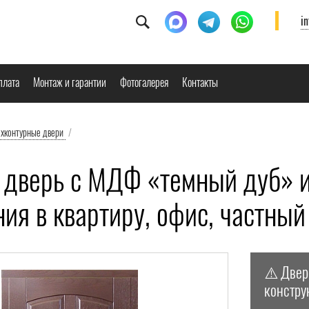
i
плата
Монтаж и гарантии
Фотогалерея
Контакты
ёхконтурные двери
/
 дверь с МДФ «темный дуб» и
ния в квартиру, офис, частны
⚠️ Двер
констру