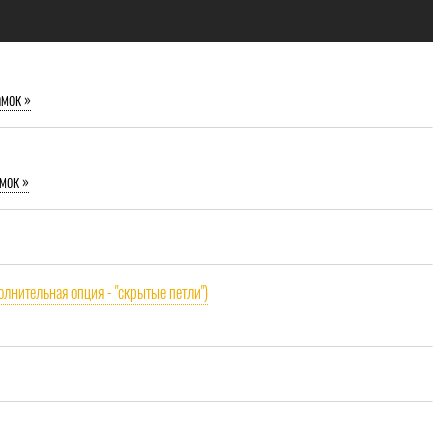
амок »
мок »
олнительная опция - "скрытые петли")