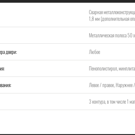
Сварная металлоконструкци
1,8 мм (дополнительная опц
Металлическая полоса 50 х
ера двери:
Любое
ия:
Пенополистирол, минплит
вания:
Левое / правое, Наружнее 
3 контура, в том числе 1 м