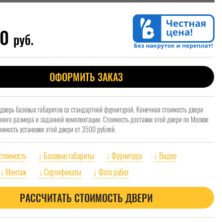
00
руб.
ОФОРМИТЬ ЗАКАЗ
 дверь базовых габаритов со стандартной фурнитурой. Конечная стоимость двери
очного размера и заданной комплектации. Стоимость доставки этой двери по Москве
оимость установки этой двери от 3500 рублей.
 стоимость
↓ Базовые габариты
↓ Фурнитура
↓ Видео
↓ Монтаж
↓ Сертификаты
↓ Фото работ
РАССЧИТАТЬ СТОИМОСТЬ ДВЕРИ