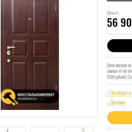
Цена от
56 9
Цена указана за
зависит от ее т
1500 рублей. Ст
↓ Что входит в
↓ Доставка