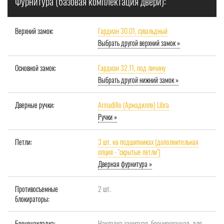
Фурнитура (базовая комплектация двери):
Верхний замок:
Гардиан 30.01, сувальдный
Выбрать другой верхний замок »
Основной замок:
Гардиан 32.11, под личину
Выбрать другой нижний замок »
Дверные ручки:
Armadillo (Армадилло) Libra
Ручки »
Петли:
3 шт. на подшипниках (дополнительная
опция - "скрытые петли")
Дверная фурнитура »
Противосъемные
2 шт.
блокираторы:
Броненакладка:
Накладка защитная, бронированная, для