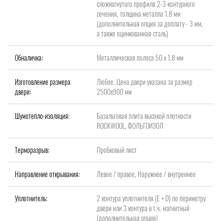
сложногнутого профиля 2-3-контурного
сечения, толщина металла 1,8 мм
(дополнительная опция за доплату - 3 мм,
а также оцинкованная сталь)
Обналичка:
Металлическая полоса 50 х 1,8 мм
Изготовление размера
Любое. Цена двери указана за размер
двери:
2500x900 мм
Шумотепло-изоляция:
Базальтовая плита высокой плотности
ROCKWOOL, ФОЛЬГОИЗОЛ
Терморазрыв:
Пробковый лист
Направление открывания:
Левое / правое, Наружнее / внутреннее
Уплотнитель:
2 контура уплотнителя (Е + D) по периметру
двери или 3 контура в т.ч. магнитный
(дополнительная опция)