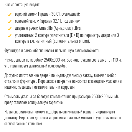
В комплектацию входят:
верхний замок: Гардиан 30.01, сувальдный;
основной замок: Гардиан 32.11, под личину;
дверные ручки: Armadillo (Армадилло) Libra;
уплотнитель: 2 контура уплотнителя (Е + D) по периметру двери или 3
контура в т.ч. магнитный (дополнительная опция).
Фурнитура и замки обеспечивают повышенную взломостойкость.
Размер двери по коробке: 2500x900 мм. Вес конструкции составляет от 110 кг,
что гарантирует длительный срок службы.
Доступно изготовление дверей по индивидуальному заказу, включая выбор
отделки и фурнитуры. Порошковое покрытие наносится в заводских условиях и
надежно защищает металл от влаги и коррозии.
Стоимость указана за базовую комплектацию при размере 2500x900 мм. Мы
предоставляем официальную гарантию.
Наши специалисты помогут подобрать оптимальный вариант и организуют
доставку. Бережная доставка и профессиональный монтаж осуществляются по
согласованию с клиентом.