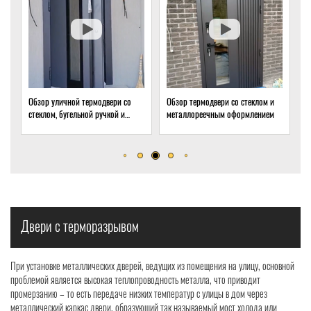
одвери со
Обзор термодвери со стеклом и
Обзор термодвери с ковкой и
ручкой и
металлореечным оформлением
стеклом для подвала частног
ом
дома
Двери с терморазрывом
При установке металлических дверей, ведущих из помещения на улицу, основной
проблемой является высокая теплопроводность металла, что приводит
промерзанию – то есть передаче низких температур с улицы в дом через
металлический каркас двери, образующий так называемый мост холода или