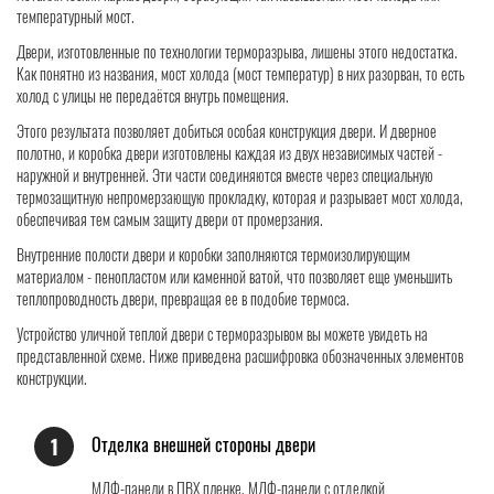
температурный мост.
Двери, изготовленные по технологии терморазрыва, лишены этого недостатка.
Как понятно из названия, мост холода (мост температур) в них разорван, то есть
холод с улицы не передаётся внутрь помещения.
Этого результата позволяет добиться особая конструкция двери. И дверное
полотно, и коробка двери изготовлены каждая из двух независимых частей -
наружной и внутренней. Эти части соединяются вместе через специальную
термозащитную непромерзающую прокладку, которая и разрывает мост холода,
обеспечивая тем самым защиту двери от промерзания.
Внутренние полости двери и коробки заполняются термоизолирующим
материалом - пенопластом или каменной ватой, что позволяет еще уменьшить
теплопроводность двери, превращая ее в подобие термоса.
Устройство уличной теплой двери с терморазрывом вы можете увидеть на
представленной схеме. Ниже приведена расшифровка обозначенных элементов
конструкции.
Отделка внешней стороны двери
1
МДФ-панели в ПВХ пленке, МДФ-панели с отделкой