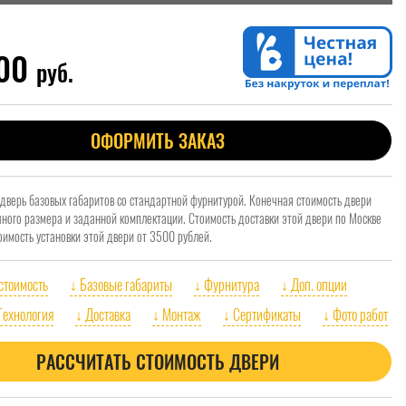
900
руб.
ОФОРМИТЬ ЗАКАЗ
 дверь базовых габаритов со стандартной фурнитурой. Конечная стоимость двери
очного размера и заданной комплектации. Стоимость доставки этой двери по Москве
оимость установки этой двери от 3500 рублей.
 стоимость
↓ Базовые габариты
↓ Фурнитура
↓ Доп. опции
Технология
↓ Доставка
↓ Монтаж
↓ Сертификаты
↓ Фото работ
РАССЧИТАТЬ СТОИМОСТЬ ДВЕРИ