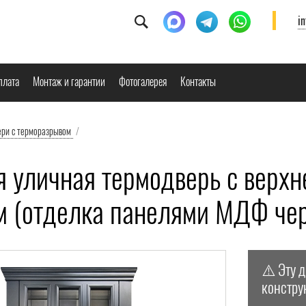
i
плата
Монтаж и гарантии
Фотогалерея
Контакты
ери с терморазрывом
/
 уличная термодверь с верхне
м (отделка панелями МДФ чер
⚠️ Эту 
констру