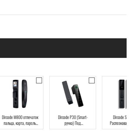
code M800 отпечаток
Dircode P30 (Smart-
Dircode S800 3D
льца, карта, пароль,
ручка) Под
Распознавание лиц
ч, Wi-Fi, видеоглазок
межкомнатные двери,
код, карта, приложе