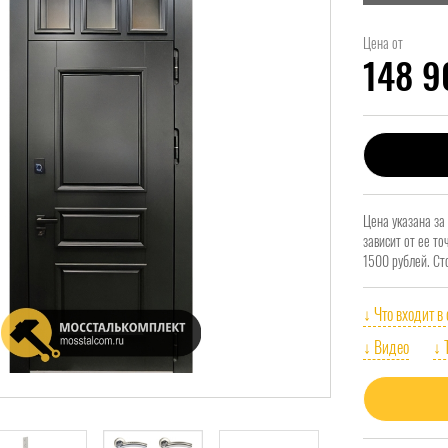
Цена от
148 
Цена указана за
зависит от ее т
1500 рублей. Ст
↓ Что входит в
↓ Видео
↓ 