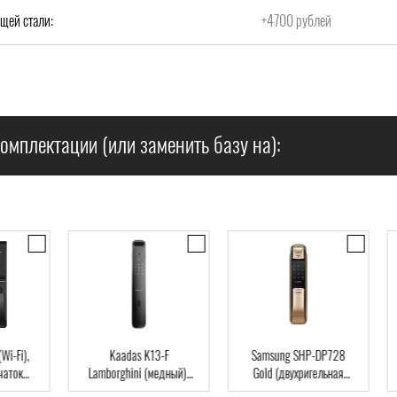
щей стали:
+4700 рублей
омплектации (или заменить базу на):
),
Kaadas K13-F
Samsung SHP-DP728
Dir
Lamborghini (медный),
Gold (двухригельная
па
ard
Автомат, Face-ID,
врезная часть), Автомат,
клю