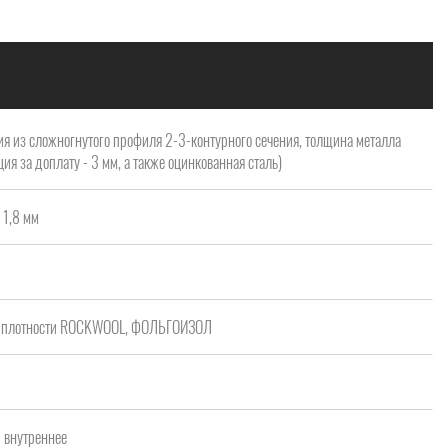
я из сложногнутого профиля 2-3-контурного сечения, толщина металла
ия за доплату - 3 мм, а также оцинкованная сталь)
 1,8 мм
ой плотности ROCKWOOL, ФОЛЬГОИЗОЛ
/ внутреннее