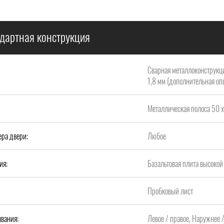
дартная конструкция
Сварная металлоконструкци
1,8 мм (дополнительная опц
Металлическая полоса 50 х
ера двери:
Любое
ия:
Базальтовая плита высок
Пробковый лист
вания:
Левое / правое, Наружнее 