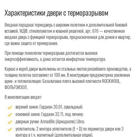
Характеристики двери с терморазрывом
Входная парадная термодверь с широким полотном и дополнительной боковой
вставкой, МДФ, стеклопакетом и кованой решеткой, арт. 676 — качественная
входная дверь с функцией терморазрыва, предназначенная для домов и квартир,
где важна защита от промерзания.
При помощи технологии терморазрыва достигается высокая
энергоэффективность, а дома остается комфортная температура.
Каркас и короб двери выполнены из стальных листов российского производства, а
толщина полотна составляет от 100 мм. В конструкции предусмотрена усиленная
шумо- и теплоизоляция: Базальтовая плита высокой плотности ROCKWOOL,
ФОЛЬГОИЗОЛ.
В комплектацию входят:
верхний замок: Гардиан 30.01, сувальдный;
основной замок: Гардиан 32.11, под личину;
дверные ручки: Armadillo (Армадилло) Libra;
уплотнитель: 2 контура уплотнителя (Е + D) по периметру двери или 3
контура в т.ч. магнитный (дополнительная опция).