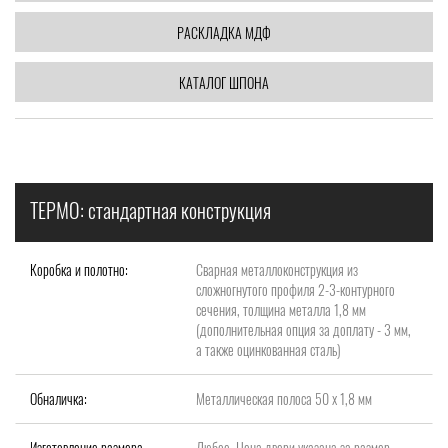
РАСКЛАДКА МДФ
КАТАЛОГ ШПОНА
ТЕРМО: стандартная конструкция
Коробка и полотно:
Сварная металлоконструкция из
сложногнутого профиля 2-3-контурного
сечения, толщина металла 1,8 мм
(дополнительная опция за доплату - 3 мм,
а также оцинкованная сталь)
Обналичка:
Металлическая полоса 50 х 1,8 мм
Изготовление размера
Любое. Цена двери указана за размер