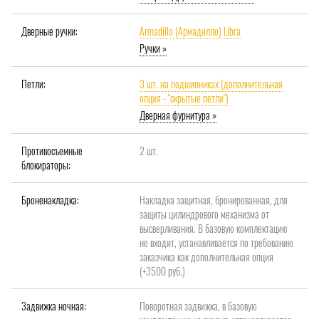
Дверные ручки:
Armadillo (Армадилло) Libra
Ручки »
Петли:
3 шт. на подшипниках (дополнительная
опция - "скрытые петли")
Дверная фурнитура »
Противосъемные
2 шт.
блокираторы:
Броненакладка:
Накладка защитная, бронированная, для
защиты цилиндрового механизма от
высверливания. В базовую комплектацию
не входит, устанавливается по требованию
заказчика как дополнительная опция
(+3500 руб.)
Задвижка ночная:
Поворотная задвижка, в базовую