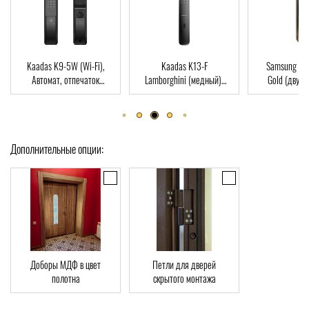
-Fi),
Kaadas K13-F
Samsung SHP-DP728
Dirc
аток
Lamborghini (медный),
Gold (двухригельная
пал
D-Card
Автомат, Face-ID,
врезная часть), Автомат,
ключ
отпечаток пальца, RFID-
отпечаток пальца, RFID-
Card
Card
Дополнительные опции:
Доборы МДФ в цвет
Петли для дверей
полотна
скрытого монтажа