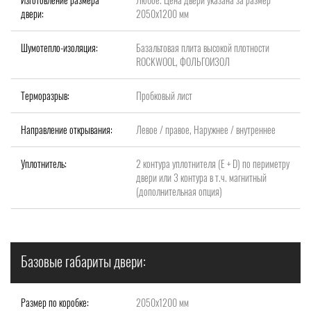
двери:
2050х1200 мм
Шумотепло-изоляция:
Базальтовая плита высокой плотности
ROCKWOOL, ФОЛЬГОИЗОЛ
Терморазрыв:
Пробковый лист
Направление открывания:
Левое / правое, Наружнее / внутреннее
Уплотнитель:
2 контура уплотнителя (Е + D) по периметру
двери или 3 контура в т.ч. магнитный
(дополнительная опция)
Базовые габариты двери:
Размер по коробке:
2050х1200 мм