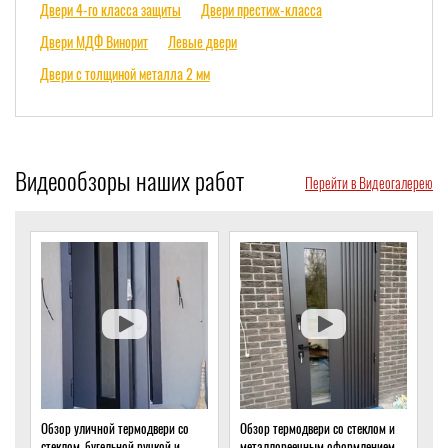
Двери 4-го класса защиты
Двери престиж-класса
Двери МДФ Винорит
Левые двери
Двери с толщиной металла 2 мм
Видеообзоры наших работ
Перейти в Видеогалерею
ри со
Обзор термодвери со стеклом и
Обзор термодвери с ковкой и
ой и
металлореечным оформлением
стеклом для подвала частного