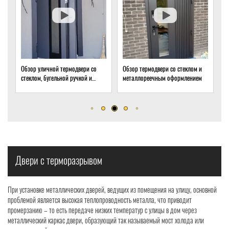
о
Обзор термодвери со стеклом и
Обзор термодвери с ковкой и
металлореечным оформлением
стеклом для подвала частного
дома
Двери с терморазрывом
При установке металлических дверей, ведущих из помещения на улицу, основной
проблемой является высокая теплопроводность металла, что приводит
промерзанию – то есть передаче низких температур с улицы в дом через
металлический каркас двери, образующий так называемый мост холода или