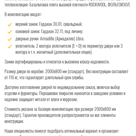
теплоизоляция: Базальтовая плита высокой плотности ROCKWOOL, ФОЛЬГОИЗОЛ.
В комплектацию входят:
верхний замок: Гардиан 30.01, сувальдный;
основной замок: Гардиан 32.11, под личину;
дверные ручки: Armadillo (Армадилло) Libra;
уплотнитель: 2 контура уплотнителя (Е + D) по периметру двери или 3
контура в т.ч. магнитный (дополнительная опция).
Замки сертифицированы и относятся к высокому классу надежности.
Размер двери по коробке: 2000x800 мм (стандарт). Вес конструкции составляет
от 110 кг, что гарантирует длительный срок службы.
Доступно изготовление дверей по индивидуальному заказу, включая выбор
отделки и фурнитуры. Порошковое покрытие наносится в заводских условиях и
надежно защищает металл от влаги и коррозии.
Стоимость указана за базовую комплектацию при размере 2000x800 мм
(стандарт). Гарантия производителя распространяется на все элементы
конструкции.
Наши специалисты помогут подобрать оптимальный вариант и организуют