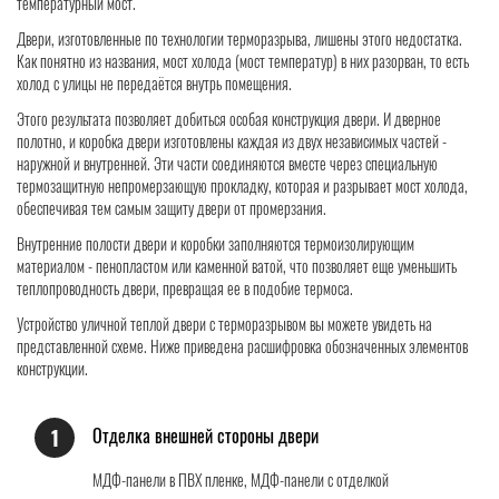
температурный мост.
Двери, изготовленные по технологии терморазрыва, лишены этого недостатка.
Как понятно из названия, мост холода (мост температур) в них разорван, то есть
холод с улицы не передаётся внутрь помещения.
Этого результата позволяет добиться особая конструкция двери. И дверное
полотно, и коробка двери изготовлены каждая из двух независимых частей -
наружной и внутренней. Эти части соединяются вместе через специальную
термозащитную непромерзающую прокладку, которая и разрывает мост холода,
обеспечивая тем самым защиту двери от промерзания.
Внутренние полости двери и коробки заполняются термоизолирующим
материалом - пенопластом или каменной ватой, что позволяет еще уменьшить
теплопроводность двери, превращая ее в подобие термоса.
Устройство уличной теплой двери с терморазрывом вы можете увидеть на
представленной схеме. Ниже приведена расшифровка обозначенных элементов
конструкции.
Отделка внешней стороны двери
1
МДФ-панели в ПВХ пленке, МДФ-панели с отделкой