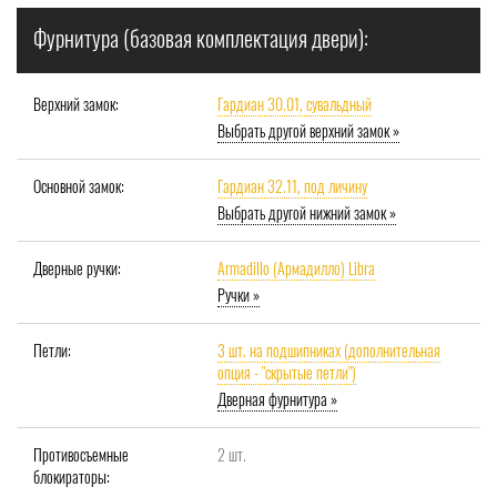
Фурнитура (базовая комплектация двери):
Верхний замок:
Гардиан 30.01, сувальдный
Выбрать другой верхний замок »
Основной замок:
Гардиан 32.11, под личину
Выбрать другой нижний замок »
Дверные ручки:
Armadillo (Армадилло) Libra
Ручки »
Петли:
3 шт. на подшипниках (дополнительная
опция - "скрытые петли")
Дверная фурнитура »
Противосъемные
2 шт.
блокираторы: