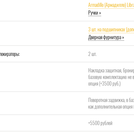
Armadillo (Армадилло) Libr
Ручки »
3 шт. на подшипниках (доп
Дверная фурнитура »
локираторы:
2 шт.
Накладка защитная, брони
базовую комплектацию не в
опция (+3500 руб.)
Поворотная задвижка, в ба
как дополнительная опция 
+5500 рублей