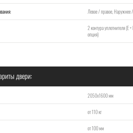
вания:
Левое / правое, Наружнее 
2 контура уплотнителя (Е +
опция)
ариты двери:
2050х1600 мм
от 110 кг
от 100 мм