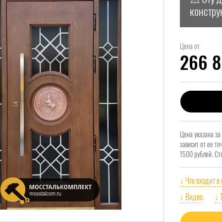
констру
Цена от
266 
Цена указана за
зависит от ее т
1500 рублей. Ст
↓ Что входит в
↓ Видео
↓ 