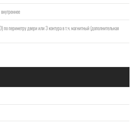
/ внутреннее
 D) по периметру двери или 3 контура в т.ч. магнитный (дополнительная