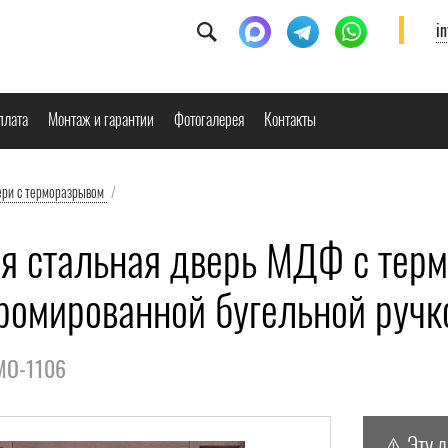
i
плата
Монтаж и гарантии
Фотогалерея
Контакты
ери с терморазрывом
/
я стальная дверь МДФ с терм
хромированной бугельной руч
РМО-1106
⚠️ Эту 