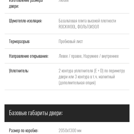
двери:
Шумотепло-изоляция:
Базальтовая плита высокой плотности
ROCKWOOL, ФОЛЬГОИЗОЛ
Терморазрыв:
Пробковый лист
Направление открывания:
Левое / правое, Наружнее / внутреннее
Уплотнитель:
2 контура уплотнителя (Е + D) по периметру
двери или 3 контура в т.ч. магнитный
(дополнительная опция)
Базовые габариты двери:
Размер по коробке:
2050х1300 мм