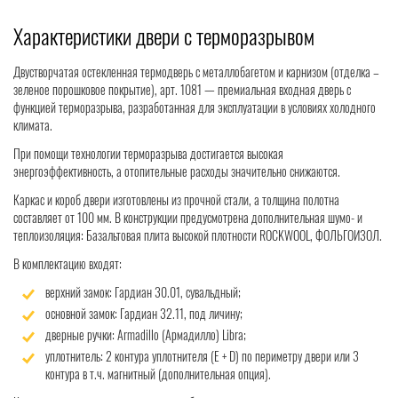
Характеристики двери с терморазрывом
Двустворчатая остекленная термодверь с металлобагетом и карнизом (отделка –
зеленое порошковое покрытие), арт. 1081 — премиальная входная дверь с
функцией терморазрыва, разработанная для эксплуатации в условиях холодного
климата.
При помощи технологии терморазрыва достигается высокая
энергоэффективность, а отопительные расходы значительно снижаются.
Каркас и короб двери изготовлены из прочной стали, а толщина полотна
составляет от 100 мм. В конструкции предусмотрена дополнительная шумо- и
теплоизоляция: Базальтовая плита высокой плотности ROCKWOOL, ФОЛЬГОИЗОЛ.
В комплектацию входят:
верхний замок: Гардиан 30.01, сувальдный;
основной замок: Гардиан 32.11, под личину;
дверные ручки: Armadillo (Армадилло) Libra;
уплотнитель: 2 контура уплотнителя (Е + D) по периметру двери или 3
контура в т.ч. магнитный (дополнительная опция).