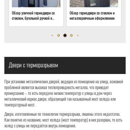
ери со
Обзор термодвери со стеклом и
Обзор термодвери с ковкой и
ой и
металлореечным оформлением
стеклом для подвала частного
дома
Двери с терморазрывом
При установке металлических дверей, ведущих из помещения на улицу, основной
проблемой является высокая теплопроводность металла, что приводит
промерзанию – то есть передаче низких температур с улицы в дом через
металлический каркас двери, образующий так называемый мост холода или
температурный мост.
Двери, изготовленные по технологии терморазрыва, лишены этого недостатка.
Как понятно из названия, мост холода (мост температур) в них разорван, то есть
холод с улицы не передаётся внутрь помещения.