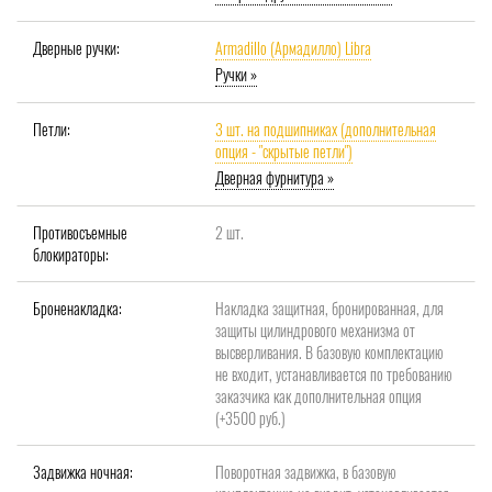
Дверные ручки:
Armadillo (Армадилло) Libra
Ручки »
Петли:
3 шт. на подшипниках (дополнительная
опция - "скрытые петли")
Дверная фурнитура »
Противосъемные
2 шт.
блокираторы:
Броненакладка:
Накладка защитная, бронированная, для
защиты цилиндрового механизма от
высверливания. В базовую комплектацию
не входит, устанавливается по требованию
заказчика как дополнительная опция
(+3500 руб.)
Задвижка ночная:
Поворотная задвижка, в базовую