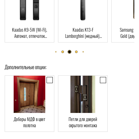
i),
Kaadas K13-F
Samsung SHP-DP728
Dircod
ок
Lamborghini (медный),
Gold (двухригельная
пальца
Card
Автомат, Face-ID,
врезная часть), Автомат,
ключ, W
отпечаток пальца, RFID-
отпечаток пальца, RFID-
Card
Card
Дополнительные опции:
Доборы МДФ в цвет
Петли для дверей
полотна
скрытого монтажа