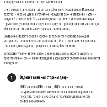
холод с улицы не передаётся внутрь помещения.
Этого результата позволяет добиться особая конструкция двери. И дверное
полотно, и коробка двери изготовлены каждая из двух независимых частей -
наружной и внутренней. Эти части соединяются вместе через специальную
термозащитную непромерзающую прокладку, которая и разрывает мост холода,
обеспечивая тем самым защиту двери от промерзания.
Внутренние полости двери и коробки заполняются термоизолирующим
материалом - пенопластом или каменной ватой, что позволяет еще уменьшить
теплопроводность двери, превращая ее в подобие термоса.
Устройство уличной теплой двери с терморазрывом вы можете увидеть на
представленной схеме. Ниже приведена расшифровка обозначенных элементов
конструкции.
Отделка внешней стороны двери
1
МДФ-панели в ПВХ пленке, МДФ-панели с отделкой
натуральным шпоном, ламинированные панели, порошковое
покрытие, панели из массива натурального дерева, мягкая
обивка винилискожей.