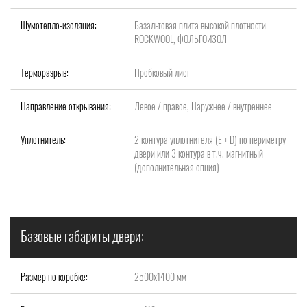
Шумотепло-изоляция:
Базальтовая плита высокой плотности
ROCKWOOL, ФОЛЬГОИЗОЛ
Терморазрыв:
Пробковый лист
Направление открывания:
Левое / правое, Наружнее / внутреннее
Уплотнитель:
2 контура уплотнителя (Е + D) по периметру
двери или 3 контура в т.ч. магнитный
(дополнительная опция)
Базовые габариты двери:
Размер по коробке:
2500х1400 мм