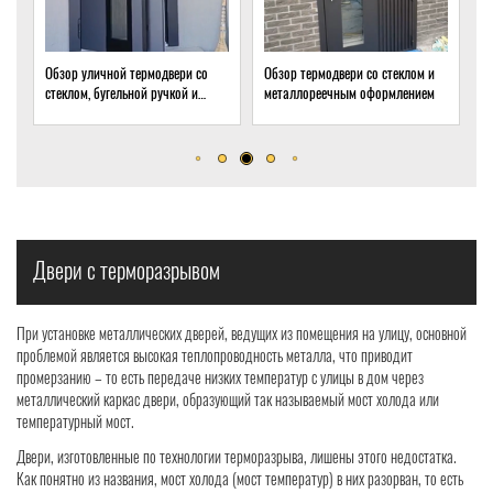
ермодвери со
Обзор термодвери со стеклом и
Обзор термодвери с ковкой
ой ручкой и
металлореечным оформлением
стеклом для подвала частн
иком
дома
Двери с терморазрывом
При установке металлических дверей, ведущих из помещения на улицу, основной
проблемой является высокая теплопроводность металла, что приводит
промерзанию – то есть передаче низких температур с улицы в дом через
металлический каркас двери, образующий так называемый мост холода или
температурный мост.
Двери, изготовленные по технологии терморазрыва, лишены этого недостатка.
Как понятно из названия, мост холода (мост температур) в них разорван, то есть