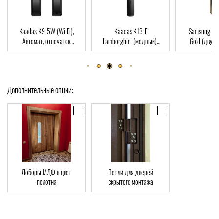
as K9-5W (Wi-Fi),
Kaadas K13-F
Samsung SHP-DP728
томат, отпечаток
Lamborghini (медный),
Gold (двухригельная
а, Wi-Fi, RFID-Card
Автомат, Face-ID,
врезная часть), Автомат,
отпечаток пальца, RFID-
отпечаток пальца, RFID-
Card
Card
Дополнительные опции:
Доборы МДФ в цвет
Петли для дверей
полотна
скрытого монтажа