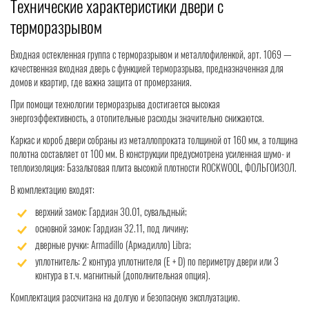
Технические характеристики двери с
терморазрывом
Входная остекленная группа с терморазрывом и металлофиленкой, арт. 1069 —
качественная входная дверь с функцией терморазрыва, предназначенная для
домов и квартир, где важна защита от промерзания.
При помощи технологии терморазрыва достигается высокая
энергоэффективность, а отопительные расходы значительно снижаются.
Каркас и короб двери собраны из металлопроката толщиной от 160 мм, а толщина
полотна составляет от 100 мм. В конструкции предусмотрена усиленная шумо- и
теплоизоляция: Базальтовая плита высокой плотности ROCKWOOL, ФОЛЬГОИЗОЛ.
В комплектацию входят:
верхний замок: Гардиан 30.01, сувальдный;
основной замок: Гардиан 32.11, под личину;
дверные ручки: Armadillo (Армадилло) Libra;
уплотнитель: 2 контура уплотнителя (Е + D) по периметру двери или 3
контура в т.ч. магнитный (дополнительная опция).
Комплектация рассчитана на долгую и безопасную эксплуатацию.