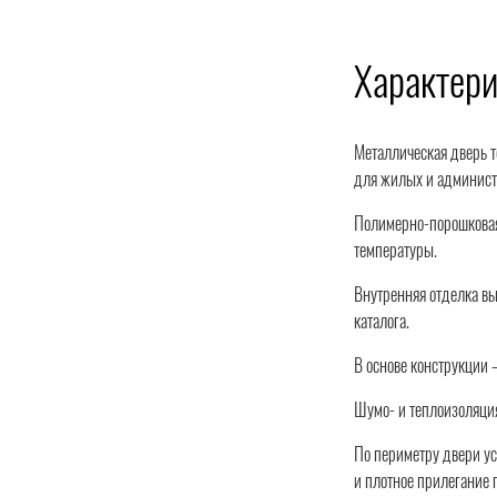
Характер
Металлическая дверь т
для жилых и админис
Полимерно-порошковая 
температуры.
Внутренняя отделка вы
каталога.
В основе конструкции 
Шумо- и теплоизоляция
По периметру двери уст
и плотное прилегание 