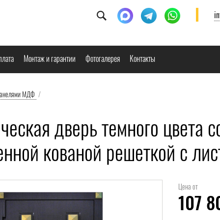
i
плата
Монтаж и гарантии
Фотогалерея
Контакты
панелями МДФ
/
еская дверь темного цвета со
енной кованой решеткой с ли
Цена от
107 