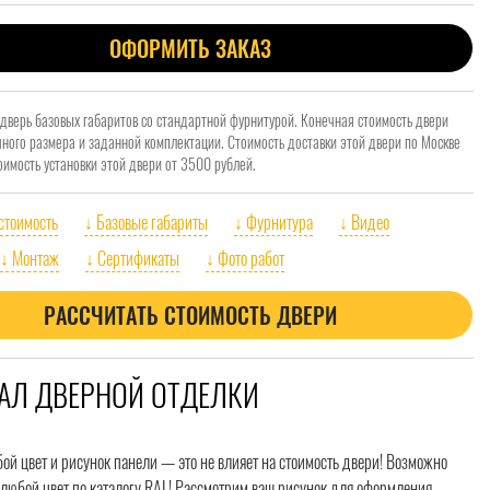
ОФОРМИТЬ ЗАКАЗ
 дверь базовых габаритов со стандартной фурнитурой. Конечная стоимость двери
очного размера и заданной комплектации. Стоимость доставки этой двери по Москве
оимость установки этой двери от 3500 рублей.
 стоимость
↓ Базовые габариты
↓ Фурнитура
↓ Видео
↓ Монтаж
↓ Сертификаты
↓ Фото работ
РАССЧИТАТЬ СТОИМОСТЬ ДВЕРИ
АЛ ДВЕРНОЙ ОТДЕЛКИ
й цвет и рисунок панели — это не влияет на стоимость двери! Возможно
любой цвет по каталогу RAL! Рассмотрим ваш рисунок для оформления.