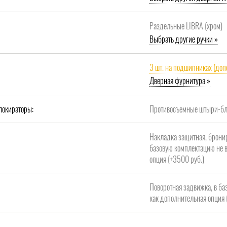
Раздельные LIBRA (хром)
Выбрать другие ручки »
3 шт. на подшипниках (доп
Дверная фурнитура »
локираторы:
Противосъемные штыри-бло
Накладка защитная, брони
базовую комплектацию не в
опция (+3500 руб.)
Поворотная задвижка, в ба
как дополнительная опция 