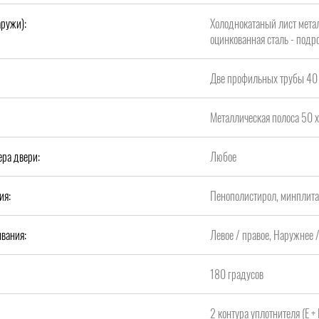
аружи):
Холоднокатаный лист метал
оцинкованная сталь - подро
Две профильных трубы 40 
Металлическая полоса 50 х
ера двери:
Любое
ия:
Пенополистирол, минплит
вания:
Левое / правое, Наружнее 
180 градусов
2 контура уплотнителя (Е +