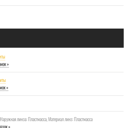
иты
амок »
щиты
мок »
, Наружная линза: Пластмасса, Материал линз: Пластмасса
азок »