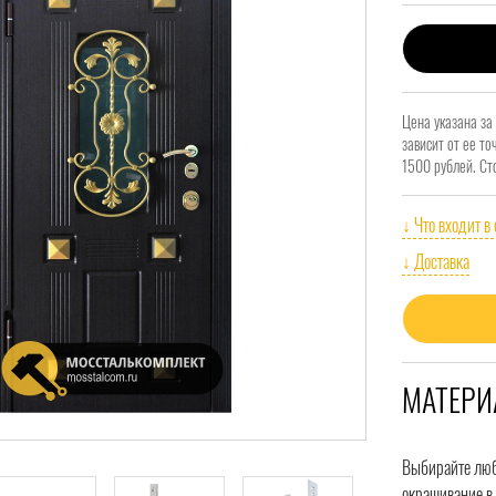
Цена указана за
зависит от ее т
1500 рублей. Ст
↓ Что входит в
↓ Доставка
МАТЕРИ
Выбирайте любо
окрашивание в 