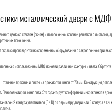
истики металлической двери с МДФ
емного цвета со стеклом (окном) и позолоченной кованой решеткой с листьями,
тративных помещений.
окраска производится на современном оборудовании с закреплением при высоки
полнена с использованием МДФ панелей различной фактуры и цвета. Обратите в
— стальной профиль и листы из проката толщиной от 70 мм. Конструкция допол
: Пенополистирол, минплита. Это гарантирует комфортный микроклимат в доме
ановлен 2 контура уплотнителя (Е + D) по периметру двери или 3 контура в т.ч
полотна.