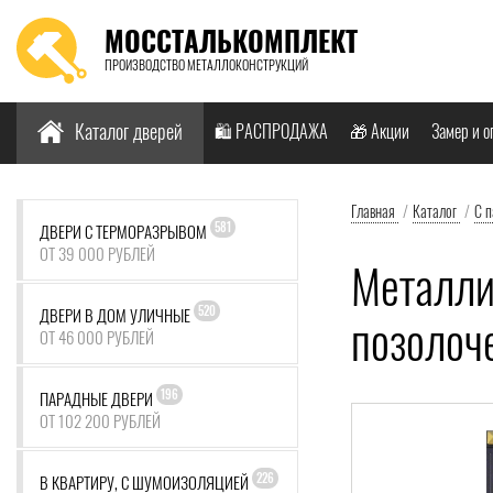
МОССТАЛЬКОМПЛЕКТ
ПРОИЗВОДСТВО МЕТАЛЛОКОНСТРУКЦИЙ
Найти:
Каталог дверей
🛍️ РАСПРОДАЖА
🎁 Акции
Замер и о
Главная
/
Каталог
/
С 
581
ДВЕРИ С ТЕРМОРАЗРЫВОМ
ОТ 39 000 РУБЛЕЙ
Металлич
520
ДВЕРИ В ДОМ УЛИЧНЫЕ
позолоч
ОТ 46 000 РУБЛЕЙ
196
ПАРАДНЫЕ ДВЕРИ
ОТ 102 200 РУБЛЕЙ
226
В КВАРТИРУ, С ШУМОИЗОЛЯЦИЕЙ