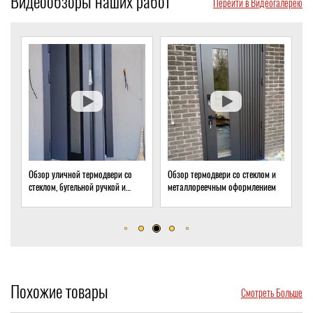
Видеообзоры наших работ
Перейти в Видеогалерею
Обзор уличной термодвери со
Обзор термодвери со стеклом и
О
стеклом, бугельной ручкой и
металлореечным оформлением
с
скрытым доводчиком
д
Похожие товары
Смотреть Больше