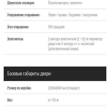
Шумотепло-изоляция:
Пенополистирол, минплита
Направление открывания:
Левое / правое, Наружнее / внутреннее
Угол открывания:
180 градусов
Уплотнитель:
2 контура уплотнителя (Е + D) по периметру
двери или 3 контура в т.ч. магнитный
(дополнительная опция)
Базовые габариты двери:
Размер по коробке:
2000x800 мм (стандарт)
Вес:
от 110 кг