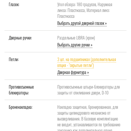
Глазок:
Угол обзора: 180 градусов, Наружная
линза: Пластмасса, Материал линз:
Пластмасса
Выбрать другой дверной глазок »
Дверные ручки:
Раздельные LIBRA (хром)
Выбрать другие ручки »
Петли:
3 шт. на подшипниках (дополнительная
опция - "скрытые петли")
Дверная фурнитура »
Противосъемные
Противосъемные штыри-блокираторы для
блокираторы:
защиты от спиливания двери, D-10
Броненакладка:
Накладка защитная, бронированная, для
защиты цилиндрового механизма от
высверливания. В базовую комплектацию
не входит, устанавливается по требованию
заказчика как дополнительная опция