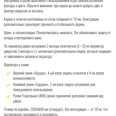
Внутренняя отделка выполнена с использованием МДФ панелей различной
фактуры и цвета. Обратите внимание: при заказе вы можете выбрать цвет и
фактуру покрытия из каталога.
Каркас и полотно изготовлены из стали толщиной от 70 мм. Конструкция
дополнительно гарантирует прочность и стабильность формы.
Шумо- и теплоизоляция: Пенополистирол, минплита. Это обеспечивает защиту от
холода и постороннего шума.
По периметру двери установлен 2 контура уплотнителя (Е + D) по периметру
двери или 3 контура в т.ч. магнитный (дополнительная опция), который защищает
от сквозняков и запахов из подъезда.
Фурнитура и замки:
Верхний замок «Бордер», 4-ый класс защиты относится к 4-му классу
взломостойкости.
Основной замок «Гардиан», 2-ой класс защиты установлен для
повседневного использования.
Ручки Раздельные LIBRA (хром) гармонично дополняют внешний вид
двери.
Размер по коробке: 2000x800 мм (стандарт). Вес конструкции — от 110 кг, что
подтверждает массивность и надежность.