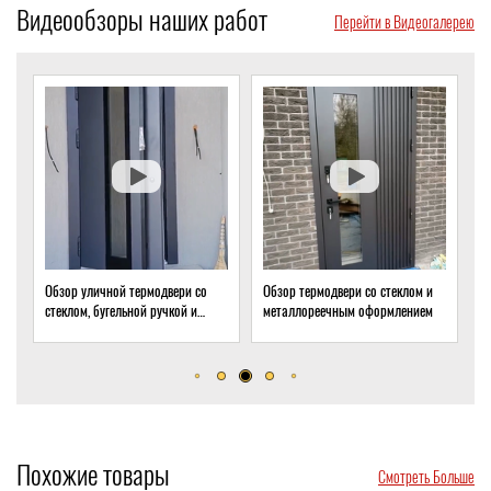
Видеообзоры наших работ
Перейти в Видеогалерею
Обзор уличной термодвери со
Обзор термодвери со стеклом и
О
стеклом, бугельной ручкой и
металлореечным оформлением
с
скрытым доводчиком
д
Похожие товары
Смотреть Больше