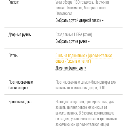
Глазок:
Угол обзора: 180 градусов, Наружная
линза: Пластмасса, Материал линз:
Пластмасса
Выбрать другой дверной глазок »
Дверные ручки:
Раздельные LIBRA (хром)
Выбрать другие ручки »
Петли:
3 шт. на подшипниках (дополнительная
опция - "скрытые петли")
Дверная фурнитура »
Противосъемные
Противосъемные штыри-блокираторы для
блокираторы:
защиты от спиливания двери, D-10
Броненакладка:
Накладка защитная, бронированная, для
защиты цилиндрового механизма от
высверливания. В базовую комплектацию
не входит, устанавливается по требованию
заказчика как дополнительная опция