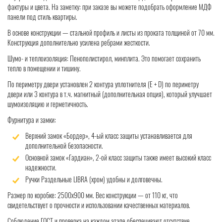
фактуры и цвета. На заметку: при заказе вы можете подобрать оформление МДФ
панели под стиль квартиры.
В основе конструкции — стальной профиль и листы из проката толщиной от 70 мм.
Конструкция дополнительно усилена ребрами жесткости.
Шумо- и теплоизоляция: Пенополистирол, минплита. Это помогает сохранить
тепло в помещении и тишину.
По периметру двери установлен 2 контура уплотнителя (Е + D) по периметру
двери или 3 контура в т.ч. магнитный (дополнительная опция), который улучшает
шумоизоляцию и герметичность.
Фурнитура и замки:
Верхний замок «Бордер», 4-ый класс защиты устанавливается для
дополнительной безопасности.
Основной замок «Гардиан», 2-ой класс защиты также имеет высокий класс
надежности.
Ручки Раздельные LIBRA (хром) удобны и долговечны.
Размер по коробке: 2500x900 мм. Вес конструкции — от 110 кг, что
свидетельствует о прочности и использовании качественных материалов.
Соблюдение ГОСТ и проверка на каждом этапе обеспечивают отсутствие