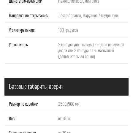
Шумотепло-изоляция:
Пенополистирол, минплита
Направление открывания:
Левое / правое, Наружнее / внутреннее
Угол открывания:
180 градусов
Уплотнитель:
2 контура уплотнителя (Е + D) по периметру
двери или 3 контура в т.ч. магнитный
(дополнительная опция)
Базовые габариты двери:
Размер по коробке:
2500x900 мм
Вес:
от 110 кг
Толщина полотна:
от 70 мм