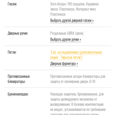
Глазок:
Угол обзора: 180 градусов, Наружная
линза: Пластмасса, Материал линз:
Пластмасса
Выбрать другой дверной глазок »
Дверные ручки:
Раздельные LIBRA (хром)
Выбрать другие ручки »
Петли:
3 шт. на подшипниках (дополнительная
опция - "скрытые петли")
Дверная фурнитура »
Противосъемные
Противосъемные штыри-блокираторы для
блокираторы:
защиты от спиливания двери, D-10
Броненакладка:
Накладка защитная, бронированная, для
защиты цилиндрового механизма от
высверливания. В базовую комплектацию
не входит, устанавливается по требованию
заказчика как дополнительная опция