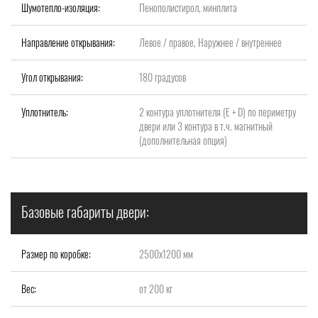
Шумотепло-изоляция:
Пенополистирол, минплита
Направление открывания:
Левое / правое, Наружнее / внутреннее
Угол открывания:
180 градусов
Уплотнитель:
2 контура уплотнителя (Е + D) по периметру
двери или 3 контура в т.ч. магнитный
(дополнительная опция)
Базовые габариты двери:
Размер по коробке:
2500х1200 мм
Вес:
от 200 кг