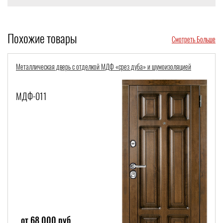
Похожие товары
Смотреть Больше
ллическая дверь с отделкой МДФ «срез дуба» и шумоизоляцией
Металлич
-011
СТК-7
 68 000 руб
от 7