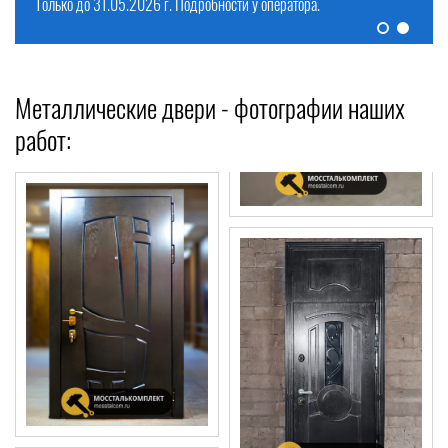
Только до 31.05.2026 г. Подробности у оператора.
Металлические двери - фотографии наших
работ: