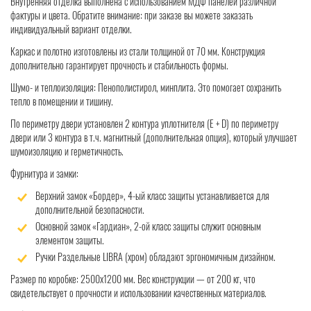
Внутренняя отделка выполнена с использованием МДФ панелей различной
фактуры и цвета. Обратите внимание: при заказе вы можете заказать
индивидуальный вариант отделки.
Каркас и полотно изготовлены из стали толщиной от 70 мм. Конструкция
дополнительно гарантирует прочность и стабильность формы.
Шумо- и теплоизоляция: Пенополистирол, минплита. Это помогает сохранить
тепло в помещении и тишину.
По периметру двери установлен 2 контура уплотнителя (Е + D) по периметру
двери или 3 контура в т.ч. магнитный (дополнительная опция), который улучшает
шумоизоляцию и герметичность.
Фурнитура и замки:
Верхний замок «Бордер», 4-ый класс защиты устанавливается для
дополнительной безопасности.
Основной замок «Гардиан», 2-ой класс защиты служит основным
элементом защиты.
Ручки Раздельные LIBRA (хром) обладают эргономичным дизайном.
Размер по коробке: 2500х1200 мм. Вес конструкции — от 200 кг, что
свидетельствует о прочности и использовании качественных материалов.