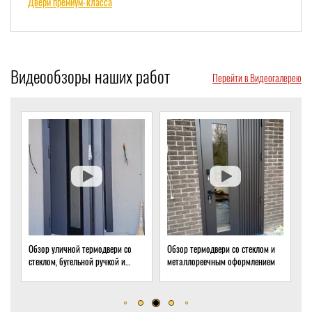
Двери премиум-класса
Видеообзоры наших работ
Перейти в Видеогалерею
Обзор уличной термодвери со
Обзор термодвери со стеклом и
Обзор 
стеклом, бугельной ручкой и
металлореечным оформлением
стекло
скрытым доводчиком
дома