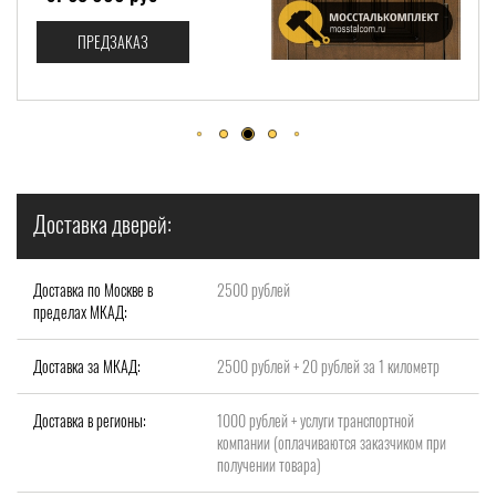
ПРЕДЗАКАЗ
П
Доставка дверей:
Доставка по Москве в
2500 рублей
пределах МКАД:
Доставка за МКАД:
2500 рублей + 20 рублей за 1 километр
Доставка в регионы:
1000 рублей + услуги транспортной
компании (оплачиваются заказчиком при
получении товара)