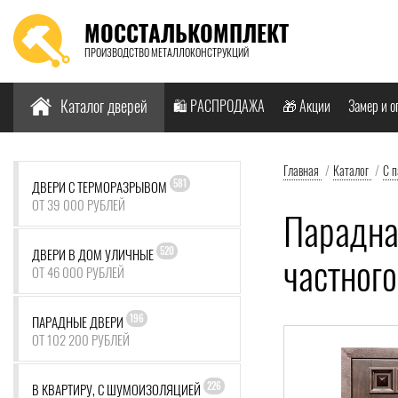
МОССТАЛЬКОМПЛЕКТ
ПРОИЗВОДСТВО МЕТАЛЛОКОНСТРУКЦИЙ
Найти:
Каталог дверей
🛍️ РАСПРОДАЖА
🎁 Акции
Замер и о
Главная
/
Каталог
/
С 
581
ДВЕРИ С ТЕРМОРАЗРЫВОМ
ОТ 39 000 РУБЛЕЙ
Парадна
520
ДВЕРИ В ДОМ УЛИЧНЫЕ
частног
ОТ 46 000 РУБЛЕЙ
196
ПАРАДНЫЕ ДВЕРИ
ОТ 102 200 РУБЛЕЙ
226
В КВАРТИРУ, С ШУМОИЗОЛЯЦИЕЙ