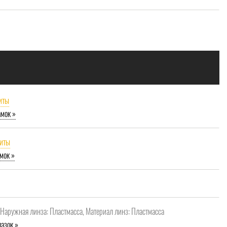
иты
амок »
щиты
мок »
, Наружная линза: Пластмасса, Материал линз: Пластмасса
азок »