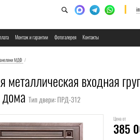
i
плата
Монтаж и гарантии
Фотогалерея
Контакты
панелями МДФ
/
я металлическая входная груп
о дома
Тип двери: ПРД-312
Цена от
385 