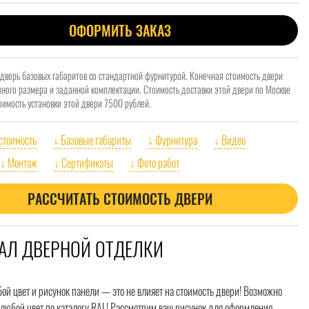
ОФОРМИТЬ ЗАКАЗ
 дверь базовых габаритов со стандартной фурнитурой. Конечная стоимость двери
очного размера и заданной комплектации. Стоимость доставки этой двери по Москве
оимость установки этой двери 7500 рублей.
 стоимость
↓ Базовые габариты
↓ Фурнитура
↓ Видео
↓ Монтаж
↓ Сертификаты
↓ Фото работ
РАССЧИТАТЬ СТОИМОСТЬ ДВЕРИ
АЛ ДВЕРНОЙ ОТДЕЛКИ
й цвет и рисунок панели — это не влияет на стоимость двери! Возможно
любой цвет по каталогу RAL! Рассмотрим ваш рисунок для оформления.