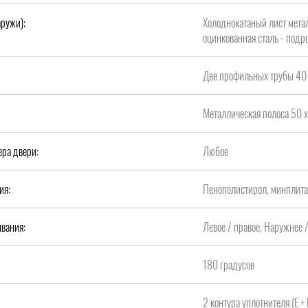
аружи):
Холоднокатаный лист метал
оцинкованная сталь - подро
Две профильных трубы 40 
Металлическая полоса 50 х
ера двери:
Любое
ия:
Пенополистирол, минплит
вания:
Левое / правое, Наружнее 
180 градусов
2 контура уплотнителя (Е +