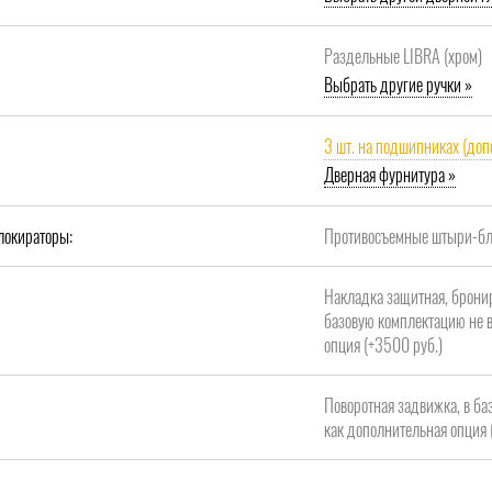
Раздельные LIBRA (хром)
Выбрать другие ручки »
3 шт. на подшипниках (доп
Дверная фурнитура »
локираторы:
Противосъемные штыри-бло
Накладка защитная, брони
базовую комплектацию не в
опция (+3500 руб.)
Поворотная задвижка, в ба
как дополнительная опция 