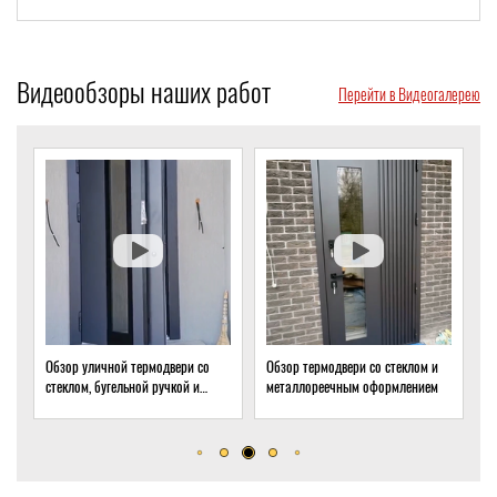
Видеообзоры наших работ
Перейти в Видеогалерею
Обзор уличной термодвери со
Обзор термодвери со стеклом и
О
стеклом, бугельной ручкой и
металлореечным оформлением
с
скрытым доводчиком
д