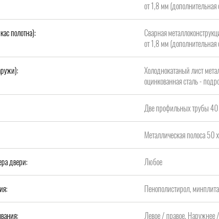
от 1,8 мм (дополнительная 
кас полотна):
Сварная металлоконструкци
от 1,8 мм (дополнительная 
аружи):
Холоднокатаный лист метал
оцинкованная сталь - подро
Две профильных трубы 40 
Металлическая полоса 50 х
ера двери:
Любое
ия:
Пенополистирол, минплит
вания:
Левое / правое, Наружнее 