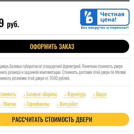
99
руб.
ОФОРМИТЬ ЗАКАЗ
 дверь базовых габаритов со стандартной фурнитурой. Конечная стоимость двери
очного размера и заданной комплектации. Стоимость доставки этой двери по Москве
оимость установки этой двери от 3500 рублей.
 стоимость
↓ Базовые габариты
↓ Фурнитура
↓ Видео
↓ Монтаж
↓ Сертификаты
↓ Фото работ
РАССЧИТАТЬ СТОИМОСТЬ ДВЕРИ