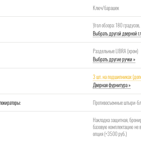
Ключ/барашек
Угол обзора: 180 градусов
Выбрать другой дверной гл
Раздельные LIBRA (хром)
Выбрать другие ручки »
3 шт. на подшипниках (доп
Дверная фурнитура »
локираторы:
Противосъемные штыри-бло
Накладка защитная, брони
базовую комплектацию не в
опция (+3500 руб.)