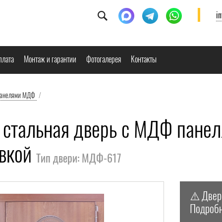
i
плата
Монтаж и гарантии
Фотогалерея
Контакты
панелями МДФ
/
 стальная дверь с МДФ панел
вкой
Тип двери: МДФ-617
⚠️
Двер
Подробн