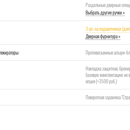
Раздельные дверные специ
Выбрать другие ручки »
3 шт. на подшипниках (доп
Дверная фурнитура »
локираторы:
Противосъемные штыри-бло
Накладка защитная, брони
базовую комплектацию не в
опция (+3500 руб.)
Поворотная задвижка "Стра