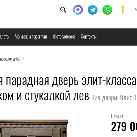
i
плата
Монтаж и гарантии
Фотогалерея
Контакты
массивом дуба
/
я парадная дверь элит-класса
ком и стукалкой лев
Тип двери: Элит-
Цена от
279 