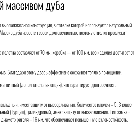
ой массивом дуба
о высококлассная конструкция, в отделке которой используется натуральный
Массив дуба известен своей долговечностью, поэтому отделка прослужит
олотна составляет от 70 мм, коробка — от 100 мм, вес изделия достигает от
ыв. Благодаря этому дверь эффективно сохраняет тепло в помещении.
. магнитный (дополнительная опция), что гарантирует долговечность
сувальдный, имеет защиту от высверливания. Количество ключей – 5, 3 класс
ельный (Турция), цилиндровый, имеет защиту от высверливания. Тип замка –
, диаметр ригеля – 16 мм, что обеспечивает повышенную взломостойкость.