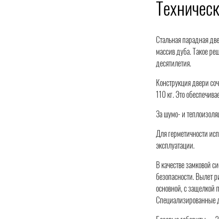
Техническ
Стальная парадная две
массив дуба. Такое ре
десятилетия.
Конструкция двери соч
110 кг. Это обеспечив
За шумо- и теплоизоля
Для герметичности испо
эксплуатации.
В качестве замковой си
безопасности. Вылет р
основной, с защелкой 
Специализированные д