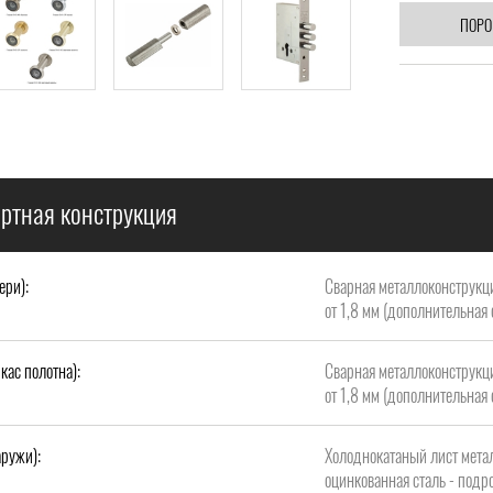
ПОРО
артная конструкция
ери):
Сварная металлоконструкци
от 1,8 мм (дополнительная 
кас полотна):
Сварная металлоконструкци
от 1,8 мм (дополнительная 
аружи):
Холоднокатаный лист метал
оцинкованная сталь - подро