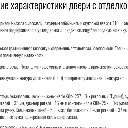
ие характеристики двери с отделк
рь элит-класса с массивом, латунным отбойником и стукалкой лев арт. 110 — эт
шение подчеркивает статус владельца и придает жилищу благородную эстетику. 
етает традиционную классику и современные технологии безопасности. Толщина п
ает повышенную надежность.
цию отвечает Пенополистирол, минплита, дополнительно применяется терморазр
льзуется 2 контура уплотнителя (Е + D) по периметру двери или 3 контура в т.ч
стемы установлены: верхний замок «Kale Kilit» 257 – 3-х ригельный (Турция), 
игелей – 35 мм, диаметр ригеля – 16 мм и основной «Kale Kilit» 252 – 3-х риг
под ручку. Количество ключей – 5, 3 класс безопасности. Вылет ригелей – 37 мм
верные ручки подчеркивают стиль конструкции.