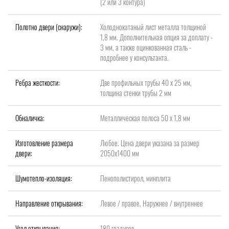
(2 или 3 контура)
Полотно двери (снаружи):
Холоднокатаный лист металла толщиной
1,8 мм. Дополнительная опция за доплату -
3 мм, а также оцинкованная сталь -
подробнее у консультанта.
Ребра жесткости:
Две профильных трубы 40 х 25 мм,
толщина стенки трубы 2 мм
Обналичка:
Металлическая полоса 50 х 1,8 мм
Изготовление размера
Любое. Цена двери указана за размер
двери:
2050х1400 мм
Шумотепло-изоляция:
Пенополистирол, минплита
Направление открывания:
Левое / правое, Наружнее / внутреннее
Угол открывания:
180 градусов