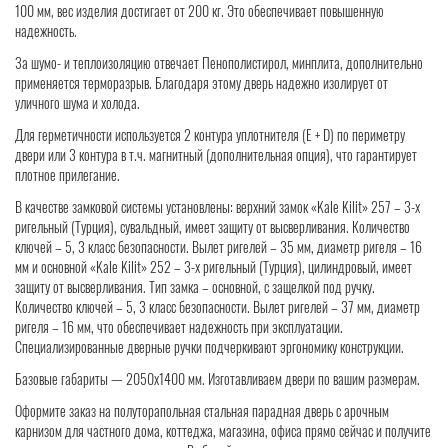
100 мм, вес изделия достигает от 200 кг. Это обеспечивает повышенную
надежность.
За шумо- и теплоизоляцию отвечает Пенополистирол, минплита, дополнительно
применяется терморазрыв. Благодаря этому дверь надежно изолирует от
уличного шума и холода.
Для герметичности используется 2 контура уплотнителя (Е + D) по периметру
двери или 3 контура в т.ч. магнитный (дополнительная опция), что гарантирует
плотное прилегание.
В качестве замковой системы установлены: верхний замок «Kale Kilit» 257 – 3-х
ригельный (Турция), сувальдный, имеет защиту от высверливания. Количество
ключей – 5, 3 класс безопасности. Вылет ригелей – 35 мм, диаметр ригеля – 16
мм и основной «Kale Kilit» 252 – 3-х ригельный (Турция), цилиндровый, имеет
защиту от высверливания. Тип замка – основной, с защелкой под ручку.
Количество ключей – 5, 3 класс безопасности. Вылет ригелей – 37 мм, диаметр
ригеля – 16 мм, что обеспечивает надежность при эксплуатации.
Специализированные дверные ручки подчеркивают эргономику конструкции.
Базовые габариты — 2050х1400 мм. Изготавливаем двери по вашим размерам.
Оформите заказ на полуторапольная стальная парадная дверь с арочным
карнизом для частного дома, коттеджа, магазина, офиса прямо сейчас и получите