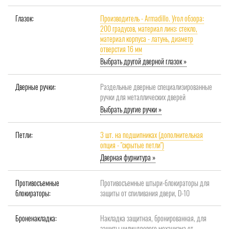
Глазок:
Производитель - Armadillo. Угол обзора:
200 градусов, материал линз: стекло,
материал корпуса - латунь, диаметр
отверстия 16 мм
Выбрать другой дверной глазок »
Дверные ручки:
Раздельные дверные специализированные
ручки для металлических дверей
Выбрать другие ручки »
Петли:
3 шт. на подшипниках (дополнительная
опция - "скрытые петли")
Дверная фурнитура »
Противосъемные
Противосъемные штыри-блокираторы для
блокираторы:
защиты от спиливания двери, D-10
Броненакладка:
Накладка защитная, бронированная, для
защиты цилиндрового механизма от