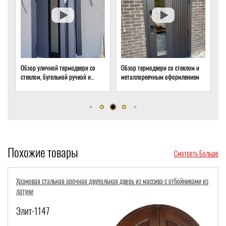
Обзор уличной термодвери со
Обзор термодвери со стеклом и
О
стеклом, бугельной ручкой и
металлореечным оформлением
с
скрытым доводчиком
д
Похожие товары
Смотреть Больше
Храмовая стальная арочная двупольная дверь из массива с отбойниками из
латуни
Элит-1147