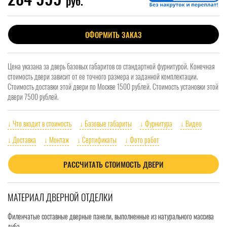
руб.
ОФОРМИТЬ ЗАКАЗ
Цена указана за дверь базовых габаритов со стандартной фурнитурой. Конечная
стоимость двери зависит от ее точного размера и заданной комплектации.
Стоимость доставки этой двери по Москве 1500 рублей. Стоимость установки этой
двери 7500 рублей.
↓ Что входит в стоимость
↓ Базовые габариты
↓ Фурнитура
↓ Видео
↓ Доставка
↓ Монтаж
↓ Сертификаты
↓ Фото работ
РАССЧИТАТЬ СТОИМОСТЬ ДВЕРИ
МАТЕРИАЛ ДВЕРНОЙ ОТДЕЛКИ
Филенчатые составные дверные панели, выполненные из натурального массива
дуба