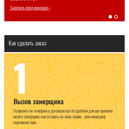
двери в подарок!
Смотреть предложения >
Смотреть предложения >
Только до 31.05.2026 г. Подробности у оператора.
Как сделать заказ:
1
Вызов замерщика
Позвонить по телефону и договориться об удобном для вас времени
визита замерщика или оставить он-лайн заявку - наш менеджер
перезвонит вам.