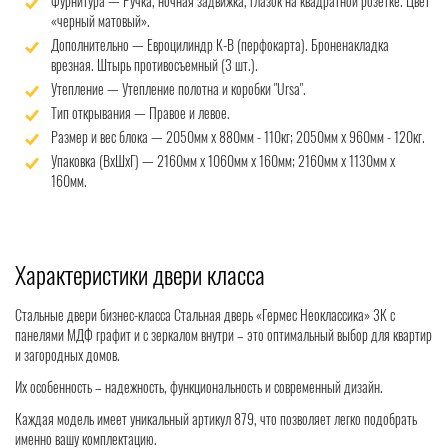
Фурнитура — Ручка, ночная задвижка, глазок на квадратной розетке. Цвет
«черный матовый».
Дополнительно — Евроцилиндр К-В (перфокарта). Броненакладка
врезная. Штырь противосъемный (3 шт.).
Утепление — Утепление полотна и коробки "Ursa".
Тип открывания — Правое и левое.
Размер и вес блока — 2050мм х 880мм - 110кг; 2050мм х 960мм - 120кг.
Упаковка (ВхШхГ) — 2160мм х 1060мм х 160мм; 2160мм х 1130мм х
160мм.
Характеристики двери класса
Стальные двери бизнес-класса Стальная дверь «Гермес Неоклассика» 3К с
панелями МДФ графит и с зеркалом внутри – это оптимальный выбор для квартир
и загородных домов.
Их особенность – надежность, функциональность и современный дизайн.
Каждая модель имеет уникальный артикул 879, что позволяет легко подобрать
именно вашу комплектацию.