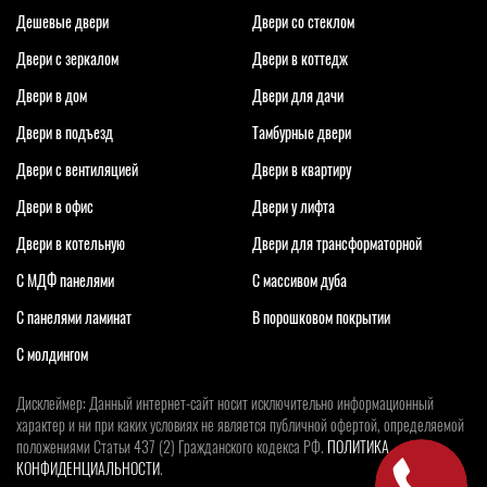
Дешевые двери
Двери со стеклом
Двери с зеркалом
Двери в коттедж
Двери в дом
Двери для дачи
Двери в подъезд
Тамбурные двери
Двери с вентиляцией
Двери в квартиру
Двери в офис
Двери у лифта
Двери в котельную
Двери для трансформаторной
С МДФ панелями
С массивом дуба
С панелями ламинат
В порошковом покрытии
С молдингом
Дисклеймер: Данный интернет-сайт носит исключительно информационный
характер и ни при каких условиях не является публичной офертой, определяемой
положениями Статьи 437 (2) Гражданского кодекса РФ.
ПОЛИТИКА
КОНФИДЕНЦИАЛЬНОСТИ
.