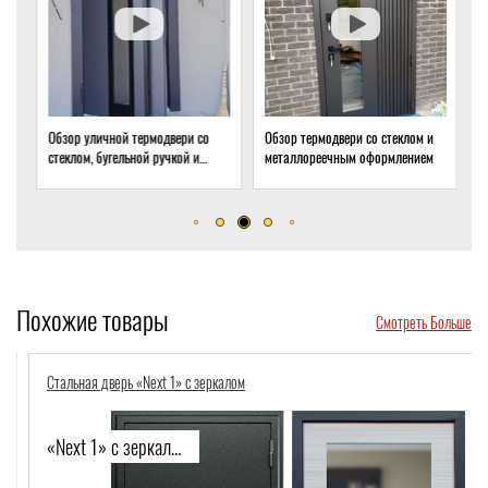
Обзор уличной термодвери со
Обзор термодвери со стеклом и
О
стеклом, бугельной ручкой и
металлореечным оформлением
с
скрытым доводчиком
д
Похожие товары
Смотреть Больше
Стальная дверь «Next 1» с зеркалом
«Next 1» с зеркалом-560