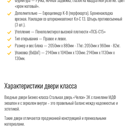
Фурнитура — Ручка, ночная задвижка, глазок на квадратной розетке. Цвет
«хром матовый».
Дополнительно — Евроцилиндр К-В (перфокарта). Броненакладка
врезная. Накладки со шторкамиавтомат Кл-С 13. Штырь противосъемный
(3 шт.).
Утепление — Пенополистирол высокой плотности «ПСБ-С15»
Тип открывания — Правое и левое.
Размер и вес блока — 2050мм х 880мм - 77кг; 2050мм х 960мм - 82кг.
Упаковка (ВхШхГ) — 2140мм х 1040мм х 130мм; 2140мм х 1130мм х
130мм.
Характеристики двери класса
Входные двери бизнес-класса Стальная дверь «Челси» 3К с панелями МДФ
экошпон и с зеркалом внутри – это правильный баланс между надежностью и
эстетикой.
Такие двери отличаются продуманной конструкцией и премиальными
материалами.