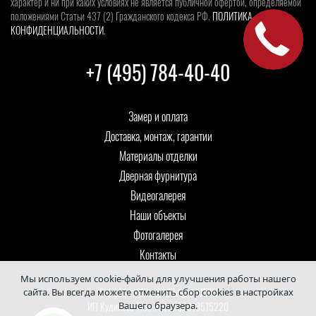
характер и ни при каких условиях не является публичной офертой, определяемой
положениями Статьи 437 (2) Гражданского кодекса РФ.
ПОЛИТИКА
КОНФИДЕНЦИАЛЬНОСТИ
.
+7 (495) 784-40-40
Замер и оплата
Доставка, монтаж, гарантии
Материалы отделки
Дверная фурнитура
Видеогалерея
Наши объекты
Фотогалерея
Контакты
Мы используем cookie-файлы для улучшения работы нашего
© 2026 г. МОССТАЛЬКОМПЛЕКТ
сайта. Вы всегда можете отменить сбор cookies в настройках
Вашего браузера.
ИП Кудинова Т.В., ИНН 502013515220