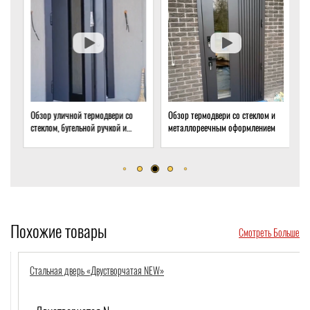
Обзор уличной термодвери со
Обзор термодвери со стеклом и
О
стеклом, бугельной ручкой и
металлореечным оформлением
с
скрытым доводчиком
д
Похожие товары
Смотреть Больше
Стальная дверь «Двустворчатая NEW»