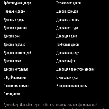
Трёхконтурные двери
Технические двери
Парадные двери
Двери в коридор
Дешевые двери
Двери со стеклом
Двери с зеркалом
Двери в коттедж
Двери в дом
Двери для дачи
Двери в подъезд
Тамбурные двери
Двери с вентиляцией
Двери в квартиру
Двери в офис
Двери у лифта
Двери в котельную
Двери для трансформаторной
С МДФ панелями
С массивом дуба
С панелями ламинат
В порошковом покрытии
С молдингом
Дисклеймер: Данный интернет-сайт носит исключительно информационный