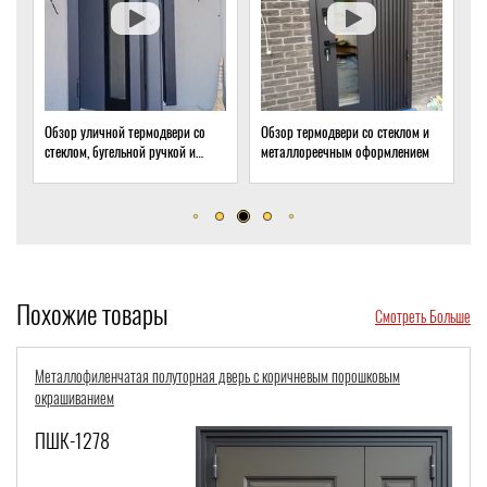
Обзор уличной термодвери со
Обзор термодвери со стеклом и
О
стеклом, бугельной ручкой и
металлореечным оформлением
с
скрытым доводчиком
д
Похожие товары
Смотреть Больше
Металлофиленчатая полуторная дверь с коричневым порошковым
окрашиванием
ПШК-1278