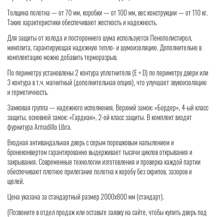
Толщина полотна — от 70 мм, коробки — от 100 мм, вес конструкции — от 110 кг.
Такие характеристики обеспечивают жесткость и надежность.
Для защиты от холода и постороннего шума используется Пенополистирол,
минплита, гарантирующая надежную тепло- и шумоизоляцию. Дополнительно в
комплектацию можно добавить терморазрыв.
По периметру установлены 2 контура уплотнителя (Е + D) по периметру двери или
3 контура в т.ч. магнитный (дополнительная опция), что улучшает звукоизоляцию
и герметичность.
Замковая группа — надежного исполнения. Верхний замок: «Бордер», 4-ый класс
защиты, основной замок: «Гардиан», 2-ой класс защиты. В комплект входят
фурнитура Armadillo Libra.
Входная антивандальная дверь с серым порошковым напылением и
бронеконвертом гарантированно выдерживает тысячи циклов открывания и
закрывания. Современные технологии изготовления и проверка каждой партии
обеспечивают плотное прилегание полотна к коробу без скрипов, зазоров и
щелей.
Цена указана за стандартный размер 2000x800 мм (стандарт).
{Позвоните в отдел продаж или оставьте заявку на сайте, чтобы купить дверь под