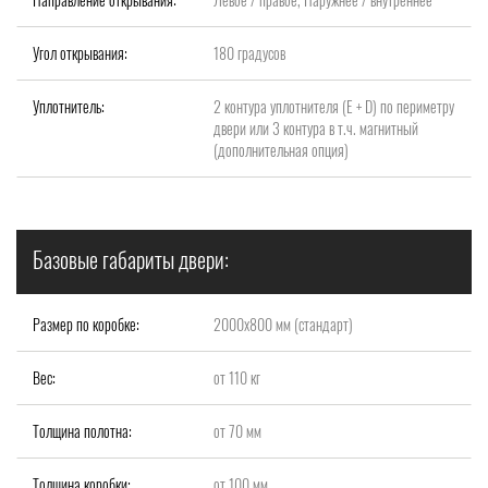
Угол открывания:
180 градусов
Уплотнитель:
2 контура уплотнителя (Е + D) по периметру
двери или 3 контура в т.ч. магнитный
(дополнительная опция)
Базовые габариты двери:
Размер по коробке:
2000x800 мм (стандарт)
Вес:
от 110 кг
Толщина полотна:
от 70 мм
Толщина коробки:
от 100 мм