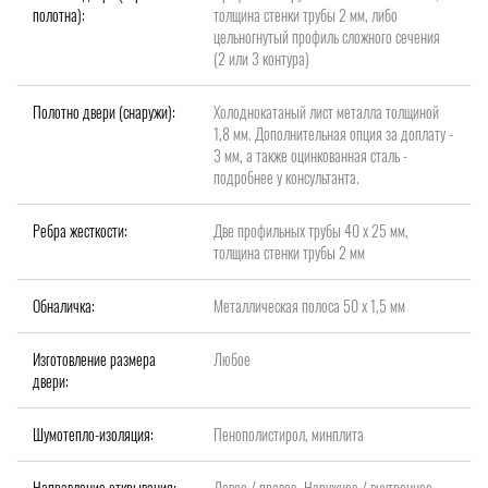
полотна):
толщина стенки трубы 2 мм, либо
цельногнутый профиль сложного сечения
(2 или 3 контура)
Полотно двери (снаружи):
Холоднокатаный лист металла толщиной
1,8 мм. Дополнительная опция за доплату -
3 мм, а также оцинкованная сталь -
подробнее у консультанта.
Ребра жесткости:
Две профильных трубы 40 х 25 мм,
толщина стенки трубы 2 мм
Обналичка:
Металлическая полоса 50 х 1,5 мм
Изготовление размера
Любое
двери:
Шумотепло-изоляция:
Пенополистирол, минплита
Направление открывания:
Левое / правое, Наружнее / внутреннее