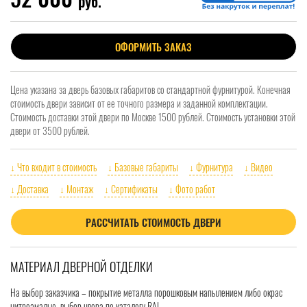
руб.
ОФОРМИТЬ ЗАКАЗ
Цена указана за дверь базовых габаритов со стандартной фурнитурой. Конечная
стоимость двери зависит от ее точного размера и заданной комплектации.
Стоимость доставки этой двери по Москве 1500 рублей. Стоимость установки этой
двери от 3500 рублей.
↓ Что входит в стоимость
↓ Базовые габариты
↓ Фурнитура
↓ Видео
↓ Доставка
↓ Монтаж
↓ Сертификаты
↓ Фото работ
РАССЧИТАТЬ СТОИМОСТЬ ДВЕРИ
МАТЕРИАЛ ДВЕРНОЙ ОТДЕЛКИ
На выбор заказчика – покрытие металла порошковым напылением либо окрас
нитроэмалью, выбор цвера по каталогу RAL