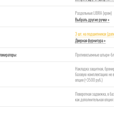
Раздельные LIBRA (хром)
Выбрать другие ручки »
3 шт. на подшипниках (доп
Дверная фурнитура »
локираторы:
Противосъемные штыри-бло
Накладка защитная, брони
базовую комплектацию не в
опция (+3500 руб.)
Поворотная задвижка, в ба
как дополнительная опция 