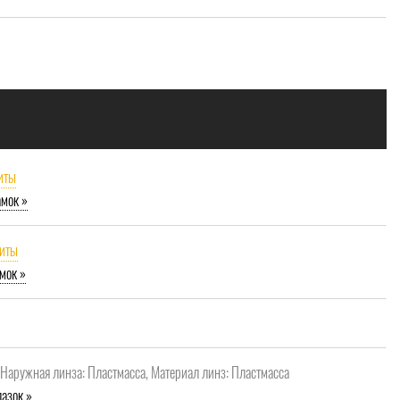
иты
амок »
щиты
мок »
, Наружная линза: Пластмасса, Материал линз: Пластмасса
азок »