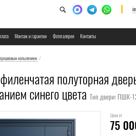
i
плата
Монтаж и гарантии
Фотогалерея
Контакты
порошковым напылением
/
филенчатая полуторная двер
анием синего цвета
Тип двери: ПШК-
Цена от
75 0