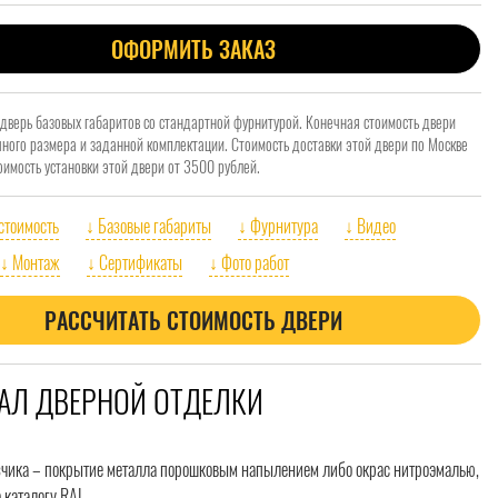
ОФОРМИТЬ ЗАКАЗ
 дверь базовых габаритов со стандартной фурнитурой. Конечная стоимость двери
очного размера и заданной комплектации. Стоимость доставки этой двери по Москве
оимость установки этой двери от 3500 рублей.
 стоимость
↓ Базовые габариты
↓ Фурнитура
↓ Видео
↓ Монтаж
↓ Сертификаты
↓ Фото работ
РАССЧИТАТЬ СТОИМОСТЬ ДВЕРИ
АЛ ДВЕРНОЙ ОТДЕЛКИ
зчика – покрытие металла порошковым напылением либо окрас нитроэмалью,
 каталогу RAL