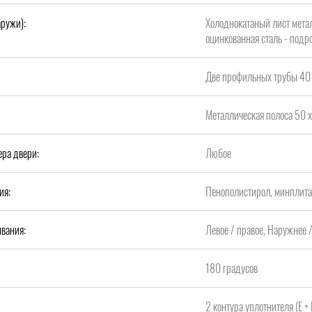
аружи):
Холоднокатаный лист метал
оцинкованная сталь - подро
Две профильных трубы 40 
Металлическая полоса 50 х
ера двери:
Любое
ия:
Пенополистирол, минплит
вания:
Левое / правое, Наружнее 
180 градусов
2 контура уплотнителя (Е +