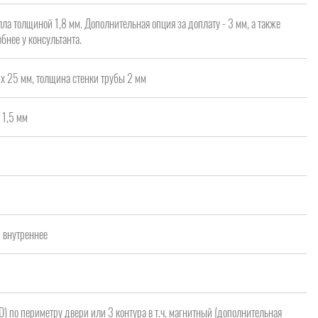
ла толщиной 1,8 мм. Дополнительная опция за доплату - 3 мм, а также
бнее у консультанта.
х 25 мм, толщина стенки трубы 2 мм
 1,5 мм
а
/ внутреннее
 D) по периметру двери или 3 контура в т.ч. магнитный (дополнительная