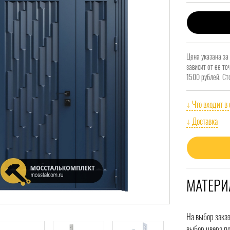
Цена указана за
зависит от ее т
1500 рублей. Ст
↓ Что входит в
↓ Доставка
МАТЕРИ
На выбор зака
выбор цвера по