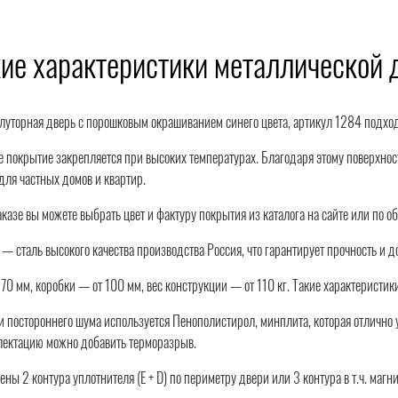
ие характеристики металлической
луторная дверь с порошковым окрашиванием синего цвета, артикул 1284 подхо
покрытие закрепляется при высоких температурах. Благодаря этому поверхност
для частных домов и квартир.
казе вы можете выбрать цвет и фактуру покрытия из каталога на сайте или по о
 — сталь высокого качества производства Россия, что гарантирует прочность и д
70 мм, коробки — от 100 мм, вес конструкции — от 110 кг. Такие характеристик
и постороннего шума используется Пенополистирол, минплита, которая отлично 
лектацию можно добавить терморазрыв.
ны 2 контура уплотнителя (Е + D) по периметру двери или 3 контура в т.ч. маг