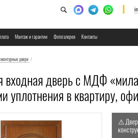
i
плата
Монтаж и гарантии
Фотогалерея
Контакты
ёхконтурные двери
/
я входная дверь с МДФ «мила
ми уплотнения в квартиру, оф
⚠️ Двер
констру