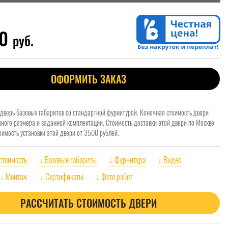
00
руб.
ОФОРМИТЬ ЗАКАЗ
 дверь базовых габаритов со стандартной фурнитурой. Конечная стоимость двери
очного размера и заданной комплектации. Стоимость доставки этой двери по Москве
оимость установки этой двери от 3500 рублей.
 стоимость
↓ Базовые габариты
↓ Фурнитура
↓ Видео
↓ Монтаж
↓ Сертификаты
↓ Фото работ
РАССЧИТАТЬ СТОИМОСТЬ ДВЕРИ