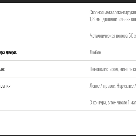
Сварная металлоконструкци
1,8 мм (дополнительная опц
Металлическая полоса 50 х
ера двери:
Любое
ия:
Пенополистирол, минплит
вания:
Левое / правое, Наружнее 
3 контура, в том числе 1 м