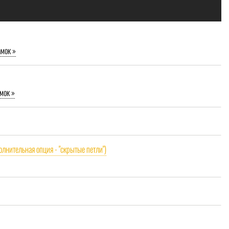
амок »
мок »
олнительная опция - "скрытые петли")