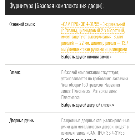
Фурнитура (базовая комплектация двери):
Основной замок:
«САМ ПРО» ЗВ 4-31/55 - 3-х ригельный
(г.Рязань), цилиндровый 2-х оборотный,
имеет защиту от высверливания. Вылет
ригелей — 22 мм, диаметр ригеля — 13,7
мм Укомплектован ручками и цилиндрами
Выбрать другой нижний замок »
Глазок:
В базовой комплектации отсутствует,
устанавливается по требованию заказчика.
Угол обзора: 160 градусов. Наружная
линза: Пластмасса. Материал линз:
Пластмасса
Выбрать другой дверной глазок »
Дверные ручки:
Раздельные дверные специализированные
ручки для металлических дверей, входят в
комплект замка «САМ ПРО» ЗВ 4-31/55