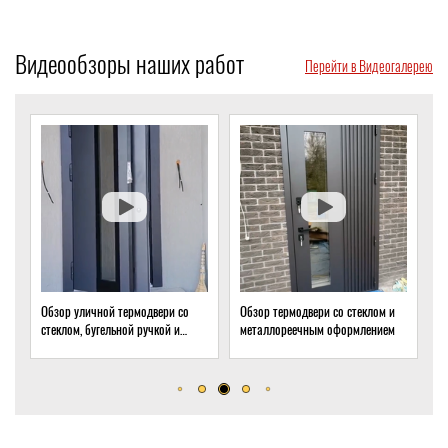
Видеообзоры наших работ
Перейти в Видеогалерею
Обзор уличной термодвери со
Обзор термодвери со стеклом и
О
стеклом, бугельной ручкой и
металлореечным оформлением
с
скрытым доводчиком
д