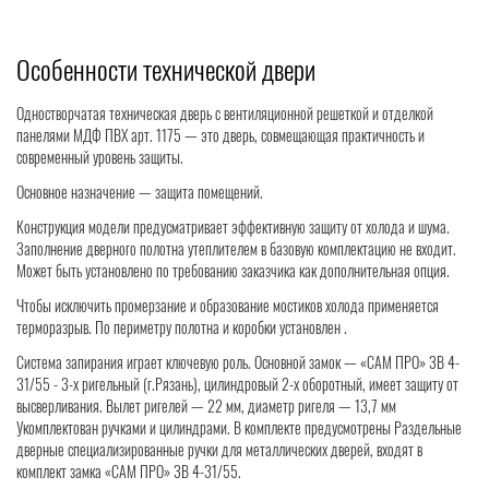
Особенности технической двери
Одностворчатая техническая дверь с вентиляционной решеткой и отделкой
панелями МДФ ПВХ арт. 1175 — это дверь, совмещающая практичность и
современный уровень защиты.
Основное назначение — защита помещений.
Конструкция модели предусматривает эффективную защиту от холода и шума.
Заполнение дверного полотна утеплителем в базовую комплектацию не входит.
Может быть установлено по требованию заказчика как дополнительная опция.
Чтобы исключить промерзание и образование мостиков холода применяется
терморазрыв. По периметру полотна и коробки установлен .
Система запирания играет ключевую роль. Основной замок — «САМ ПРО» ЗВ 4-
31/55 - 3-х ригельный (г.Рязань), цилиндровый 2-х оборотный, имеет защиту от
высверливания. Вылет ригелей — 22 мм, диаметр ригеля — 13,7 мм
Укомплектован ручками и цилиндрами. В комплекте предусмотрены Раздельные
дверные специализированные ручки для металлических дверей, входят в
комплект замка «САМ ПРО» ЗВ 4-31/55.