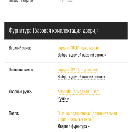
Общая толщина:
от 160 мм
Фурнитура (базовая комплектация двери):
Верхний замок:
Гардиан 30.01, сувальдный
Выбрать другой верхний замок »
Основной замок:
Гардиан 32.11, под личину
Выбрать другой нижний замок »
Дверные ручки:
Armadillo (Армадилло) Libra
Ручки »
Петли:
3 шт. на подшипниках (дополнительная
опция - "скрытые петли")
Дверная фурнитура »