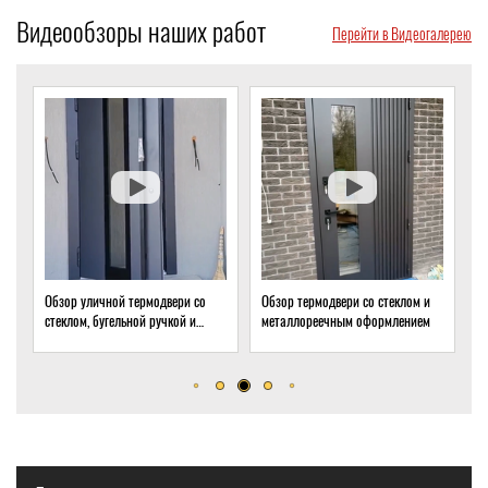
Видеообзоры наших работ
Перейти в Видеогалерею
и со
Обзор термодвери со стеклом и
Обзор термодвери с ковкой и
 и
металлореечным оформлением
стеклом для подвала частного
дома