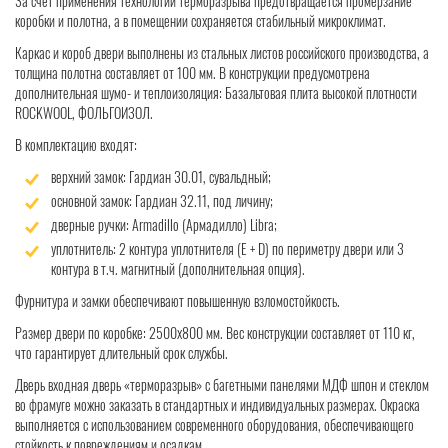
За счет применения технологии терморазрыва предотвращается промерзание
коробки и полотна, а в помещении сохраняется стабильный микроклимат.
Каркас и короб двери выполнены из стальных листов российского производства, а
толщина полотна составляет от 100 мм. В конструкции предусмотрена
дополнительная шумо- и теплоизоляция: Базальтовая плита высокой плотности
ROCKWOOL, ФОЛЬГОИЗОЛ.
В комплектацию входят:
верхний замок: Гардиан 30.01, сувальдный;
основной замок: Гардиан 32.11, под личину;
дверные ручки: Armadillo (Армадилло) Libra;
уплотнитель: 2 контура уплотнителя (Е + D) по периметру двери или 3
контура в т.ч. магнитный (дополнительная опция).
Фурнитура и замки обеспечивают повышенную взломостойкость.
Размер двери по коробке: 2500х800 мм. Вес конструкции составляет от 110 кг,
что гарантирует длительный срок службы.
Дверь входная дверь «терморазрыв» с багетными панелями МДФ шпон и стеклом
во фрамуге можно заказать в стандартных и индивидуальных размерах. Окраска
выполняется с использованием современного оборудования, обеспечивающего
стойкость к повреждениям и осадкам.