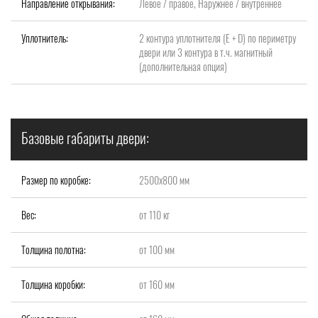
Направление открывания:
Левое / правое, Наружнее / внутреннее
Уплотнитель:
2 контура уплотнителя (Е + D) по периметру
двери или 3 контура в т.ч. магнитный
(дополнительная опция)
Базовые габариты двери:
Размер по коробке:
2500х800 мм
Вес:
от 110 кг
Толщина полотна:
от 100 мм
Толщина коробки:
от 160 мм