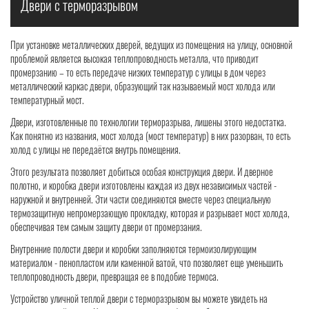
Двери с терморазрывом
При установке металлических дверей, ведущих из помещения на улицу, основной
проблемой является высокая теплопроводность металла, что приводит
промерзанию – то есть передаче низких температур с улицы в дом через
металлический каркас двери, образующий так называемый мост холода или
температурный мост.
Двери, изготовленные по технологии терморазрыва, лишены этого недостатка.
Как понятно из названия, мост холода (мост температур) в них разорван, то есть
холод с улицы не передаётся внутрь помещения.
Этого результата позволяет добиться особая конструкция двери. И дверное
полотно, и коробка двери изготовлены каждая из двух независимых частей -
наружной и внутренней. Эти части соединяются вместе через специальную
термозащитную непромерзающую прокладку, которая и разрывает мост холода,
обеспечивая тем самым защиту двери от промерзания.
Внутренние полости двери и коробки заполняются термоизолирующим
материалом - пенопластом или каменной ватой, что позволяет еще уменьшить
теплопроводность двери, превращая ее в подобие термоса.
Устройство уличной теплой двери с терморазрывом вы можете увидеть на