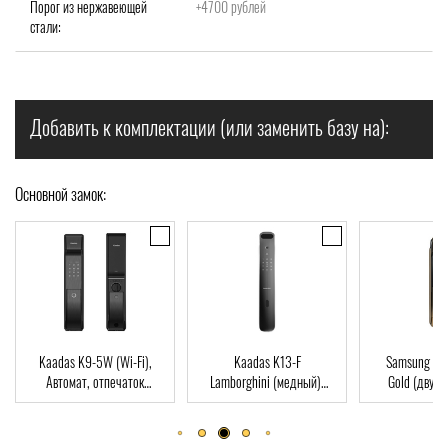
Порог из нержавеющей
+4700 рублей
стали:
Добавить к комплектации (или заменить базу на):
Основной замок:
i),
Kaadas K13-F
Samsung SHP-DP728
Dircod
ок
Lamborghini (медный),
Gold (двухригельная
пальца
Card
Автомат, Face-ID,
врезная часть), Автомат,
ключ, W
отпечаток пальца, RFID-
отпечаток пальца, RFID-
Card
Card