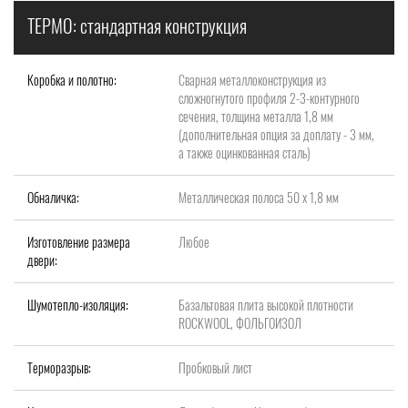
ТЕРМО: стандартная конструкция
Коробка и полотно:
Сварная металлоконструкция из
сложногнутого профиля 2-3-контурного
сечения, толщина металла 1,8 мм
(дополнительная опция за доплату - 3 мм,
а также оцинкованная сталь)
Обналичка:
Металлическая полоса 50 х 1,8 мм
Изготовление размера
Любое
двери:
Шумотепло-изоляция:
Базальтовая плита высокой плотности
ROCKWOOL, ФОЛЬГОИЗОЛ
Терморазрыв:
Пробковый лист