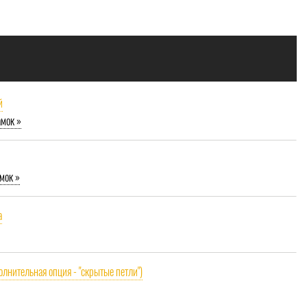
й
амок »
мок »
a
олнительная опция - "скрытые петли")