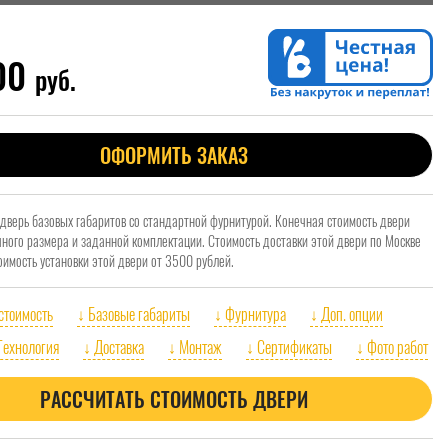
100
руб.
ОФОРМИТЬ ЗАКАЗ
 дверь базовых габаритов со стандартной фурнитурой. Конечная стоимость двери
очного размера и заданной комплектации. Стоимость доставки этой двери по Москве
оимость установки этой двери от 3500 рублей.
 стоимость
↓ Базовые габариты
↓ Фурнитура
↓ Доп. опции
Технология
↓ Доставка
↓ Монтаж
↓ Сертификаты
↓ Фото работ
РАССЧИТАТЬ СТОИМОСТЬ ДВЕРИ