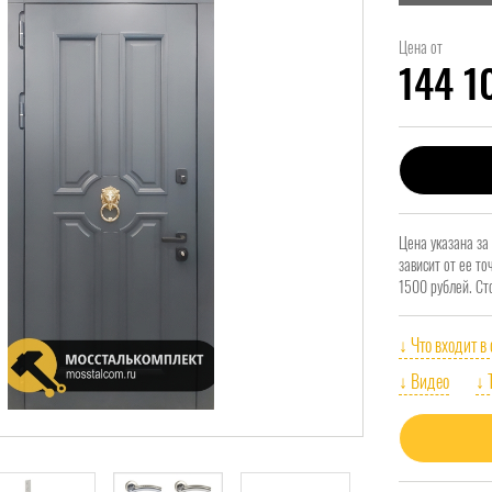
Цена от
144 
Цена указана за
зависит от ее т
1500 рублей. Ст
↓ Что входит в
↓ Видео
↓ 