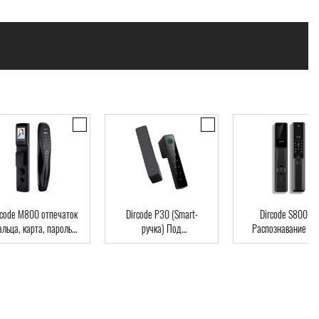
code M800 отпечаток
Dircode P30 (Smart-
Dircode S800 3D
льца, карта, пароль,
ручка) Под
Распознавание лиц
ч, Wi-Fi, видеоглазок
межкомнатные двери,
код, карта, приложе
возможна установка на
существующий замок,
интеграция в умный дом