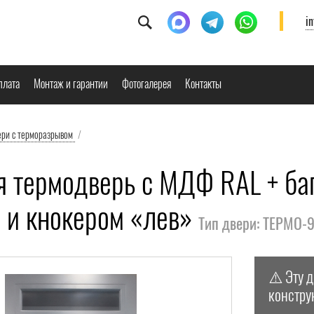
i
плата
Монтаж и гарантии
Фотогалерея
Контакты
ери с терморазрывом
/
я термодверь с МДФ RAL + баг
й и кнокером «лев»
Тип двери: ТЕРМО-
⚠️ Эту 
констру