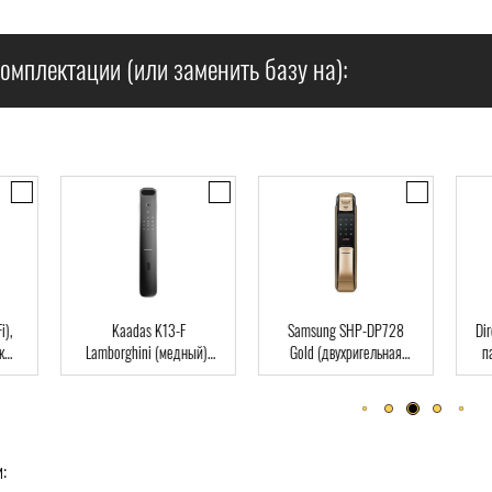
омплектации (или заменить базу на):
),
Kaadas K13-F
Samsung SHP-DP728
Dir
Lamborghini (медный),
Gold (двухригельная
па
ard
Автомат, Face-ID,
врезная часть), Автомат,
клю
отпечаток пальца, RFID-
отпечаток пальца, RFID-
Card
Card
: