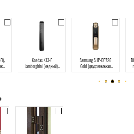
),
Kaadas K13-F
Samsung SHP-DP728
Dir
Lamborghini (медный),
Gold (двухригельная
па
ard
Автомат, Face-ID,
врезная часть), Автомат,
клю
отпечаток пальца, RFID-
отпечаток пальца, RFID-
Card
Card
: