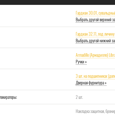
Гардиан 30.01, сувальдны
Выбрать другой верхний з
Гардиан 32.11, под личину
Выбрать другой нижний за
Armadillo (Армадилло) Libr
Ручки »
3 шт. на подшипниках (доп
Дверная фурнитура »
локираторы:
2 шт.
Накладка защитная, брони