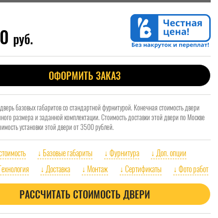
00
руб.
ОФОРМИТЬ ЗАКАЗ
 дверь базовых габаритов со стандартной фурнитурой. Конечная стоимость двери
очного размера и заданной комплектации. Стоимость доставки этой двери по Москве
оимость установки этой двери от 3500 рублей.
 стоимость
↓ Базовые габариты
↓ Фурнитура
↓ Доп. опции
Технология
↓ Доставка
↓ Монтаж
↓ Сертификаты
↓ Фото работ
РАССЧИТАТЬ СТОИМОСТЬ ДВЕРИ