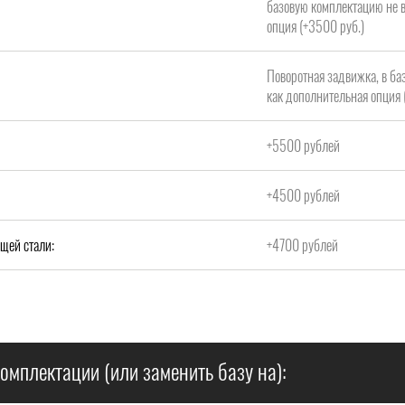
базовую комплектацию не в
опция (+3500 руб.)
Поворотная задвижка, в ба
как дополнительная опция 
+5500 рублей
+4500 рублей
щей стали:
+4700 рублей
омплектации (или заменить базу на):