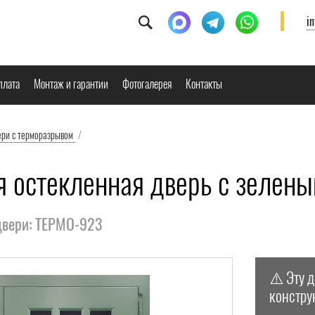
i
плата
Монтаж и гарантии
Фотогалерея
Контакты
ери с терморазрывом
/
я остекленная дверь с зелен
двери: ТЕРМО-923
⚠️ Эту 
констру