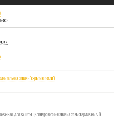
й
амок »
мок »
a
олнительная опция - "скрытые петли")
рованная, для защиты цилиндрового механизма от высверливания. В