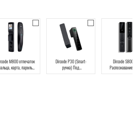
code M800 отпечаток
Dircode P30 (Smart-
Dircode S800 3D
льца, карта, пароль,
ручка) Под
Распознавание лиц
ч, Wi-Fi, видеоглазок
межкомнатные двери,
код, карта, приложе
возможна установка на
существующий замок,
интеграция в умный дом