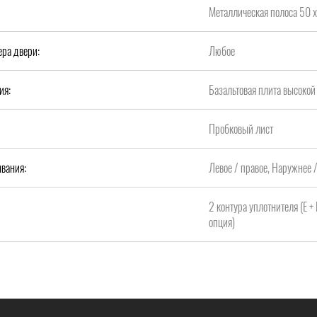
Металлическая полоса 50 х
ера двери:
Любое
ия:
Базальтовая плита высок
Пробковый лист
вания:
Левое / правое, Наружнее 
2 контура уплотнителя (Е +
опция)