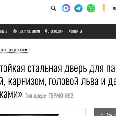
i
плата
Монтаж и гарантии
Фотогалерея
Контакты
ери с терморазрывом
/
тойкая стальная дверь для па
й, карнизом, головой льва и 
тками»
Тип двери: ТЕРМО-692
⚠️ Эту 