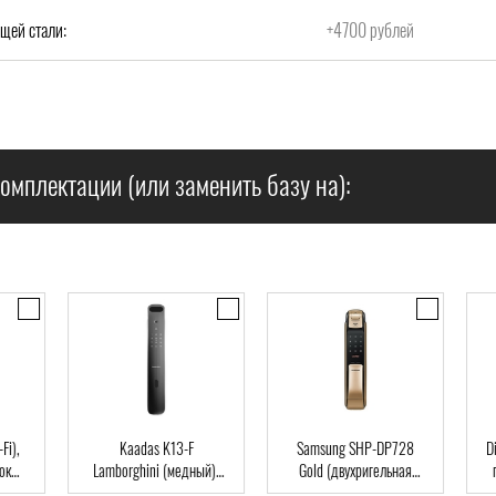
щей стали:
+4700 рублей
омплектации (или заменить базу на):
),
Kaadas K13-F
Samsung SHP-DP728
Dir
Lamborghini (медный),
Gold (двухригельная
па
ard
Автомат, Face-ID,
врезная часть), Автомат,
клю