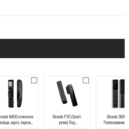
code M800 отпечаток
Dircode P30 (Smart-
Dircode S800 3D
льца, карта, пароль,
ручка) Под
Распознавание лиц
ч, Wi-Fi, видеоглазок
межкомнатные двери,
код, карта, приложе