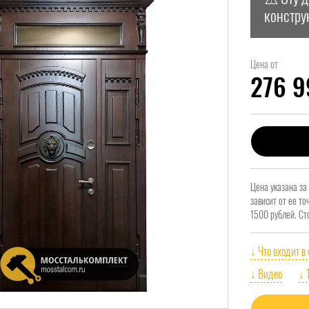
констру
Цена от
276 
Цена указана за
зависит от ее т
1500 рублей. Ст
↓ Что входит в
↓ Видео
↓ 