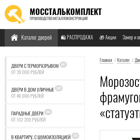
МОССТАЛЬКОМПЛЕКТ
ПРОИЗВОДСТВО МЕТАЛЛОКОНСТРУКЦИЙ
Найти:
Каталог дверей
🛍️ РАСПРОДАЖА
🎁 Акции
Замер и о
Главная
/
Каталог
/
Дв
581
ДВЕРИ С ТЕРМОРАЗРЫВОМ
ОТ 39 000 РУБЛЕЙ
Морозос
520
ДВЕРИ В ДОМ УЛИЧНЫЕ
фрамуго
ОТ 46 000 РУБЛЕЙ
«статуэ
196
ПАРАДНЫЕ ДВЕРИ
ОТ 102 200 РУБЛЕЙ
226
В КВАРТИРУ, С ШУМОИЗОЛЯЦИЕЙ