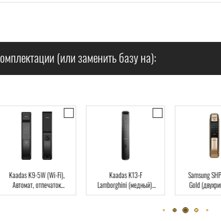
омплектации (или заменить базу на):
),
Kaadas K13-F
Samsung SHP-DP728
Dir
Lamborghini (медный),
Gold (двухригельная
па
ard
Автомат, Face-ID,
врезная часть), Автомат,
клю
отпечаток пальца, RFID-
отпечаток пальца, RFID-
Card
Card