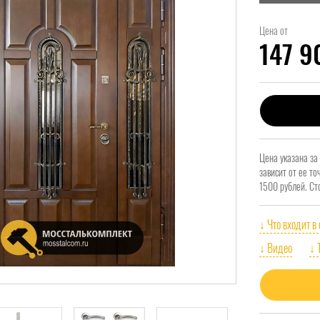
Цена от
147 
Цена указана за
зависит от ее т
1500 рублей. Ст
↓ Что входит в
↓ Видео
↓ 