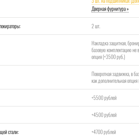
3 шт. на подшипниках (доп
Дверная фурнитура »
локираторы:
2 шт.
Накладка защитная, брони
базовую комплектацию не в
опция (+3500 руб.)
Поворотная задвижка, в ба
как дополнительная опция 
+5500 рублей
+4500 рублей
щей стали:
+4700 рублей