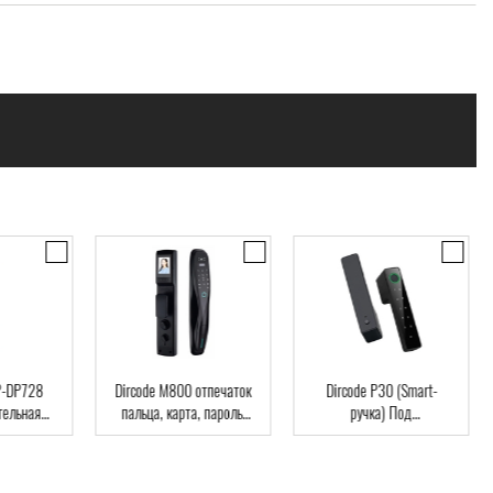
code M800 отпечаток
Dircode P30 (Smart-
Dircode S800 3D
льца, карта, пароль,
ручка) Под
Распознавание лиц
ч, Wi-Fi, видеоглазок
межкомнатные двери,
код, карта, приложе
возможна установка на
существующий замок,