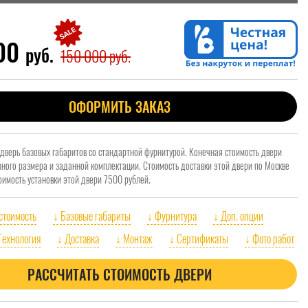
900
руб.
150 000 руб.
ОФОРМИТЬ ЗАКАЗ
 дверь базовых габаритов со стандартной фурнитурой. Конечная стоимость двери
очного размера и заданной комплектации. Стоимость доставки этой двери по Москве
оимость установки этой двери 7500 рублей.
 стоимость
↓ Базовые габариты
↓ Фурнитура
↓ Доп. опции
Технология
↓ Доставка
↓ Монтаж
↓ Сертификаты
↓ Фото работ
РАССЧИТАТЬ СТОИМОСТЬ ДВЕРИ