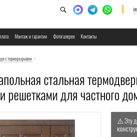
i
плата
Монтаж и гарантии
Фотогалерея
Контакты
ери с терморазрывом
/
апольная стальная термодвер
и решетками для частного до
⚠️ Эту 
констру