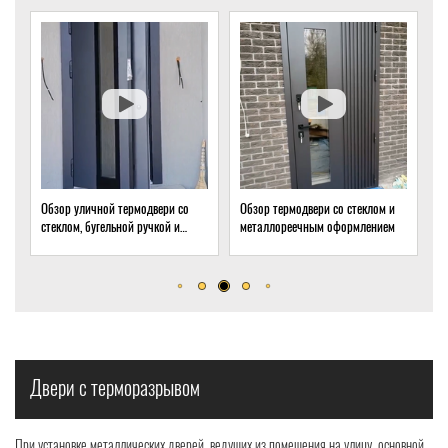
со
Обзор термодвери со стеклом и
Обзор термодвери с ковкой и
и
металлореечным оформлением
стеклом для подвала частного
дома
Двери с терморазрывом
При установке металлических дверей, ведущих из помещения на улицу, основной