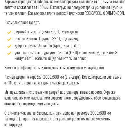
Каркас и короб двери собраны из металлопроката толщиной от 160 мм, а толщина
полотна составляет от 100 мм. В конструкции предусмотрена усиленная шумо- и
теплоизоляция: Базальтовая плита высокой плотности ROCKWOOL, ФОЛЬГОИЗОЛ.
В комплектацию входят:
верхний замок: Гардиан 30.01, сувальдный;
основной замок: Гардиан 32.11, под личину;
дверные ручки: Armadillo (Армадилло) Libra;
уплотнитель: 2 контура уплотнителя (Е + D) по периметру двери или 3
контура в т.ч. магнитный (дополнительная опция).
Замки сертифицированы и относятся к высокому классу надежности.
Размер двери по коробке: 2000x800 мм (стандарт). Вес конструкции составляет
от 110 кг, что гарантирует длительный срок службы.
Мы предлагаем изготовление дверей под размеры вашего проема. Окраска
выполняется с использованием современного оборудования, обеспечивающего
стойкость к повреждениям и осадкам.
Стоимость указана за базовую комплектацию при размере 2000x800 мм
(стандарт). Гарантия производителя распространяется на все элементы
конструкции.