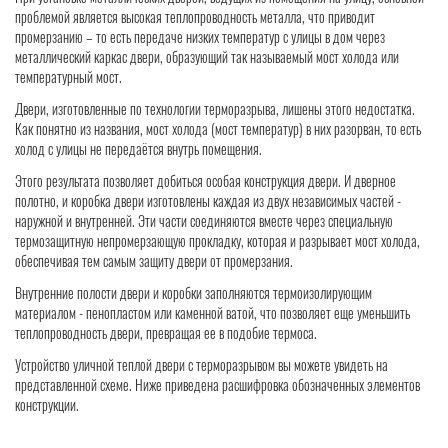
проблемой является высокая теплопроводность металла, что приводит
промерзанию – то есть передаче низких температур с улицы в дом через
металлический каркас двери, образующий так называемый мост холода или
температурный мост.
Двери, изготовленные по технологии терморазрыва, лишены этого недостатка.
Как понятно из названия, мост холода (мост температур) в них разорван, то есть
холод с улицы не передаётся внутрь помещения.
Этого результата позволяет добиться особая конструкция двери. И дверное
полотно, и коробка двери изготовлены каждая из двух независимых частей -
наружной и внутренней. Эти части соединяются вместе через специальную
термозащитную непромерзающую прокладку, которая и разрывает мост холода,
обеспечивая тем самым защиту двери от промерзания.
Внутренние полости двери и коробки заполняются термоизолирующим
материалом - пенопластом или каменной ватой, что позволяет еще уменьшить
теплопроводность двери, превращая ее в подобие термоса.
Устройство уличной теплой двери с терморазрывом вы можете увидеть на
представленной схеме. Ниже приведена расшифровка обозначенных элементов
конструкции.