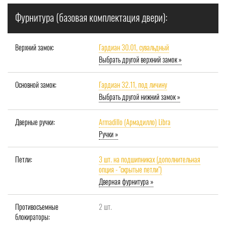
Фурнитура (базовая комплектация двери):
Верхний замок:
Гардиан 30.01, сувальдный
Выбрать другой верхний замок »
Основной замок:
Гардиан 32.11, под личину
Выбрать другой нижний замок »
Дверные ручки:
Armadillo (Армадилло) Libra
Ручки »
Петли:
3 шт. на подшипниках (дополнительная
опция - "скрытые петли")
Дверная фурнитура »
Противосъемные
2 шт.
блокираторы: