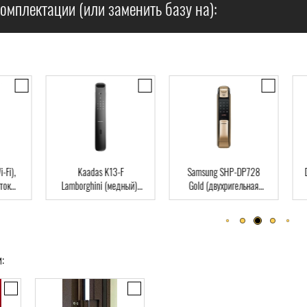
омплектации (или заменить базу на):
),
Kaadas K13-F
Samsung SHP-DP728
Dir
Lamborghini (медный),
Gold (двухригельная
па
ard
Автомат, Face-ID,
врезная часть), Автомат,
клю
отпечаток пальца, RFID-
отпечаток пальца, RFID-
Card
Card
: