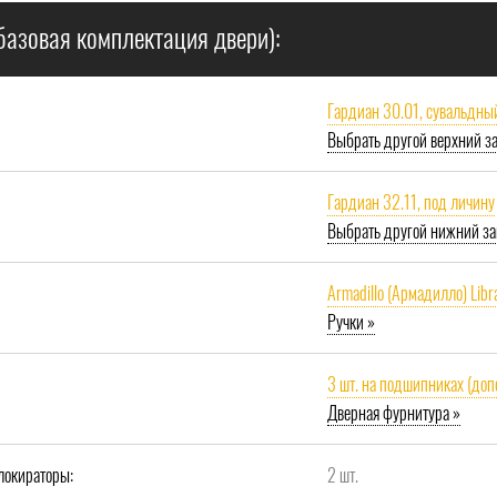
базовая комплектация двери):
Гардиан 30.01, сувальдны
Выбрать другой верхний з
Гардиан 32.11, под личину
Выбрать другой нижний за
Armadillo (Армадилло) Libr
Ручки »
3 шт. на подшипниках (доп
Дверная фурнитура »
локираторы:
2 шт.