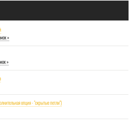
й
амок »
мок »
a
олнительная опция - "скрытые петли")