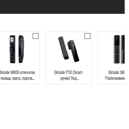
code M800 отпечаток
Dircode P30 (Smart-
Dircode S800 3D
льца, карта, пароль,
ручка) Под
Распознавание лиц
ч, Wi-Fi, видеоглазок
межкомнатные двери,
код, карта, приложе
возможна установка на
существующий замок,
интеграция в умный дом