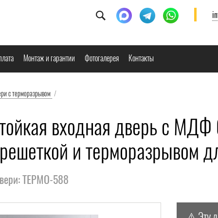
i
плата
Монтаж и гарантии
Фотогалерея
Контакты
ери с терморазрывом
/
тойкая входная дверь с МДФ б
 решеткой и терморазрывом дл
двери: ТЕРМО-588
⚠️ Эту 