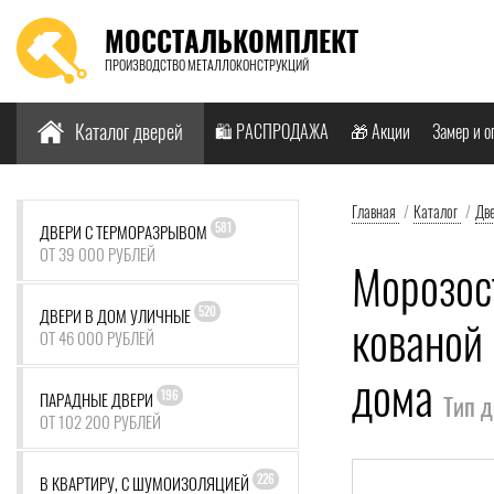
МОССТАЛЬКОМПЛЕКТ
ПРОИЗВОДСТВО МЕТАЛЛОКОНСТРУКЦИЙ
Найти:
Каталог дверей
🛍️ РАСПРОДАЖА
🎁 Акции
Замер и о
Главная
/
Каталог
/
Дв
581
ДВЕРИ С ТЕРМОРАЗРЫВОМ
ОТ 39 000 РУБЛЕЙ
Морозос
520
ДВЕРИ В ДОМ УЛИЧНЫЕ
кованой
ОТ 46 000 РУБЛЕЙ
дома
196
ПАРАДНЫЕ ДВЕРИ
Тип 
ОТ 102 200 РУБЛЕЙ
226
В КВАРТИРУ, С ШУМОИЗОЛЯЦИЕЙ