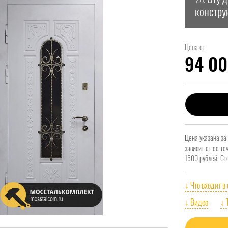
констру
Цена от
94 0
Цена указана за
зависит от ее т
1500 рублей. Ст
↓ Что входит в
↓ Видео
↓ 