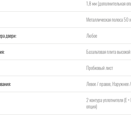
1,8 мм (дополнительная опц
Металлическая полоса 50 х
ера двери:
Любое
ия:
Базальтовая плита высок
Пробковый лист
вания:
Левое / правое, Наружнее 
2 контура уплотнителя (Е +
опция)