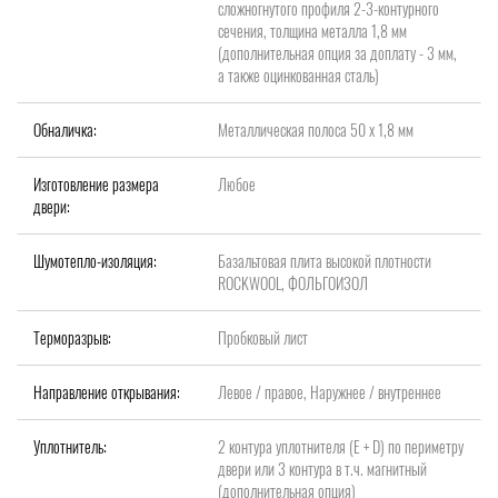
сложногнутого профиля 2-3-контурного
сечения, толщина металла 1,8 мм
(дополнительная опция за доплату - 3 мм,
а также оцинкованная сталь)
Обналичка:
Металлическая полоса 50 х 1,8 мм
Изготовление размера
Любое
двери:
Шумотепло-изоляция:
Базальтовая плита высокой плотности
ROCKWOOL, ФОЛЬГОИЗОЛ
Терморазрыв:
Пробковый лист
Направление открывания:
Левое / правое, Наружнее / внутреннее
Уплотнитель:
2 контура уплотнителя (Е + D) по периметру
двери или 3 контура в т.ч. магнитный
(дополнительная опция)