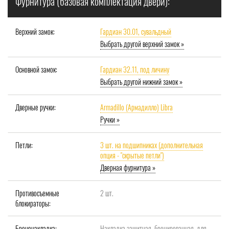
Фурнитура (базовая комплектация двери):
Верхний замок:
Гардиан 30.01, сувальдный
Выбрать другой верхний замок »
Основной замок:
Гардиан 32.11, под личину
Выбрать другой нижний замок »
Дверные ручки:
Armadillo (Армадилло) Libra
Ручки »
Петли:
3 шт. на подшипниках (дополнительная
опция - "скрытые петли")
Дверная фурнитура »
Противосъемные
2 шт.
блокираторы:
Броненакладка:
Накладка защитная, бронированная, для