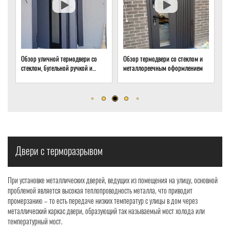
Обзор термодвери со стеклом и
Обзор термодвери с ковкой и
О
металлореечным оформлением
стеклом для подвала частного
т
дома
о
р
Двери с терморазрывом
При установке металлических дверей, ведущих из помещения на улицу, основной
проблемой является высокая теплопроводность металла, что приводит
промерзанию – то есть передаче низких температур с улицы в дом через
металлический каркас двери, образующий так называемый мост холода или
температурный мост.