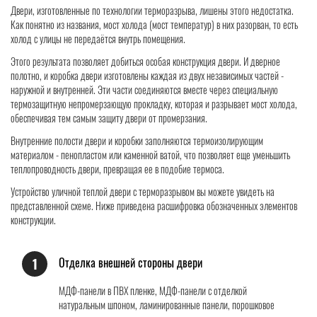
Двери, изготовленные по технологии терморазрыва, лишены этого недостатка.
Как понятно из названия, мост холода (мост температур) в них разорван, то есть
холод с улицы не передаётся внутрь помещения.
Этого результата позволяет добиться особая конструкция двери. И дверное
полотно, и коробка двери изготовлены каждая из двух независимых частей -
наружной и внутренней. Эти части соединяются вместе через специальную
термозащитную непромерзающую прокладку, которая и разрывает мост холода,
обеспечивая тем самым защиту двери от промерзания.
Внутренние полости двери и коробки заполняются термоизолирующим
материалом - пенопластом или каменной ватой, что позволяет еще уменьшить
теплопроводность двери, превращая ее в подобие термоса.
Устройство уличной теплой двери с терморазрывом вы можете увидеть на
представленной схеме. Ниже приведена расшифровка обозначенных элементов
конструкции.
Отделка внешней стороны двери
1
МДФ-панели в ПВХ пленке, МДФ-панели с отделкой
натуральным шпоном, ламинированные панели, порошковое