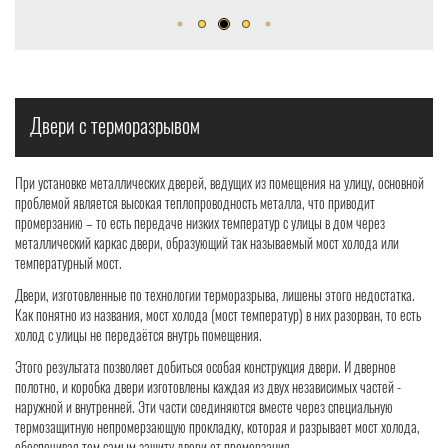
р
Двери с терморазрывом
При установке металлических дверей, ведущих из помещения на улицу, основной
проблемой является высокая теплопроводность металла, что приводит
промерзанию – то есть передаче низких температур с улицы в дом через
металлический каркас двери, образующий так называемый мост холода или
температурный мост.
Двери, изготовленные по технологии терморазрыва, лишены этого недостатка.
Как понятно из названия, мост холода (мост температур) в них разорван, то есть
холод с улицы не передаётся внутрь помещения.
Этого результата позволяет добиться особая конструкция двери. И дверное
полотно, и коробка двери изготовлены каждая из двух независимых частей -
наружной и внутренней. Эти части соединяются вместе через специальную
термозащитную непромерзающую прокладку, которая и разрывает мост холода,
обеспечивая тем самым защиту двери от промерзания.