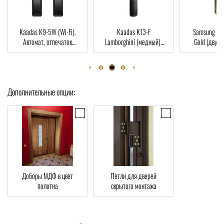
Kaadas K13-F
Samsung SHP-DP728
Dircode M800
Lamborghini (медный),
Gold (двухригельная
пальца, карт
Автомат, Face-ID,
врезная часть), Автомат,
ключ, Wi-Fi, 
отпечаток пальца, RFID-
отпечаток пальца, RFID-
Card
Card
Дополнительные опции:
Доборы МДФ в цвет
Петли для дверей
полотна
скрытого монтажа