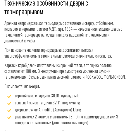
Технические особенности двери с
терморазрывом
Арочная непромерзающая термодверь с остеклением сверху, отбойником,
кнокером и черными плитами МДФ, арт. 1334 — качественная входная дверь с
технологией терморазрыва, созданная для надежной теплоизоляции и
долговечной службы.
При помощи технологии терморазрыва достигается высокая
энергоэффективность, а отопительные расходы значительно снижаются.
Каркас и короб двери изготовлены из прочной стали, а толщина полотна
составляет от 100 мм. В конструкции предусмотрена усиленная шумо- и
теплоизоляция: Базальтовая плита высокой плотности ROCKWOOL, ФОЛЬГОИЗОЛ.
В комплектацию входят:
верхний замок: Гардиан 30.01, сувальдный;
основной замок: Гардиан 32.11, под личину;
дверные ручки: Armadillo (Армадилло) Libra;
уплотнитель: 2 контура уплотнителя (Е + D) по периметру двери или 3
контура в т.ч. магнитный (дополнительная опция).