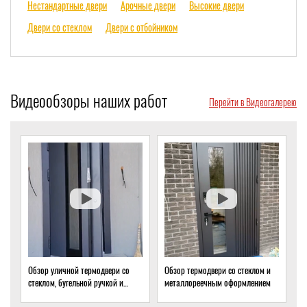
Нестандартные двери
Арочные двери
Высокие двери
Двери со стеклом
Двери с отбойником
Видеообзоры наших работ
Перейти в Видеогалерею
Обзор термодвери со стеклом и
Обзор термодвери с ковкой и
О
металлореечным оформлением
стеклом для подвала частного
т
дома
о