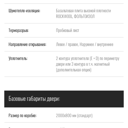
Шумотепло-изоляция:
Базальтовая плита высокой плотности
ROCKWOOL, ФОЛЬГОИЗОЛ
Терморазрыв:
Пробковый лист
Направление открывания:
Левое / правое, Наружнее / внутреннее
Уплотнитель:
2 контура уплотнителя (Е + D) по периметру
двери или 3 контура в т.ч. магнитный
(дополнительная опция)
Базовые габариты двери:
Размер по коробке:
2000x800 мм (стандарт)