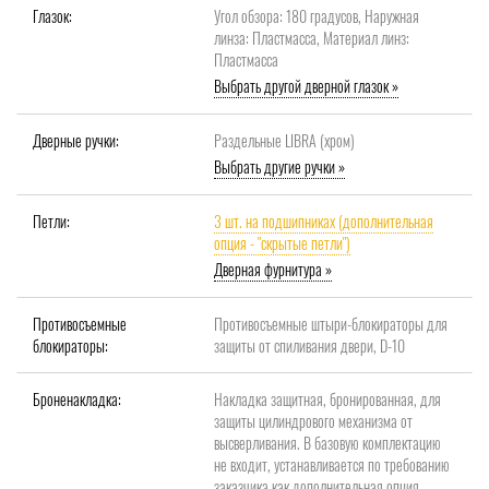
Глазок:
Угол обзора: 180 градусов, Наружная
линза: Пластмасса, Материал линз:
Пластмасса
Выбрать другой дверной глазок »
Дверные ручки:
Раздельные LIBRA (хром)
Выбрать другие ручки »
Петли:
3 шт. на подшипниках (дополнительная
опция - "скрытые петли")
Дверная фурнитура »
Противосъемные
Противосъемные штыри-блокираторы для
блокираторы:
защиты от спиливания двери, D-10
Броненакладка:
Накладка защитная, бронированная, для
защиты цилиндрового механизма от
высверливания. В базовую комплектацию
не входит, устанавливается по требованию
заказчика как дополнительная опция