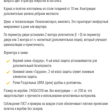
выбрать цвет и фактуру покрытия из каталога.
Каркас и полотно изготовлены из стали толщиной от 70 мм. Конструкция
дополнительно усилена ребрами жесткости.
Шумо- и теплоизоляция: Пенополистирол, минплита. Это гарантирует комфортный
микроклимат в доме или квартире.
По периметру двери установлен 2 контура уплотнителя (Е + D) по периметру
двери или 3 контура в т.ч. магнитный (дополнительная опция), который улучшает
шумоизоляцию и герметичность.
Фурнитура и замки:
Верхний замок «Бордер», 4-ый класс защиты устанавливается для
дополнительной безопасности.
Основной замок «Гардиан», 2-ой класс защиты служит основным
элементом защиты.
Ручки Раздельные LIBRA (хром) удобны и долговечны.
Размер по коробке: 2400х1200 мм. Вес конструкции — от 200 кг, что
свидетельствует о прочности и использовании качественных материалов.
Соблюдение ГОСТ и проверка на каждом этапе обеспечивают плотное прилегание
полотна к коробке без зазоров.