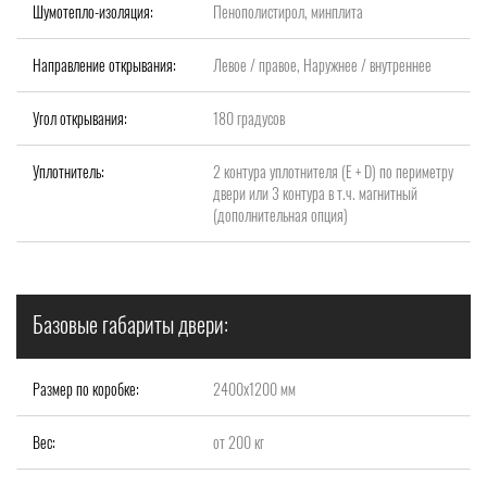
Шумотепло-изоляция:
Пенополистирол, минплита
Направление открывания:
Левое / правое, Наружнее / внутреннее
Угол открывания:
180 градусов
Уплотнитель:
2 контура уплотнителя (Е + D) по периметру
двери или 3 контура в т.ч. магнитный
(дополнительная опция)
Базовые габариты двери:
Размер по коробке:
2400х1200 мм
Вес:
от 200 кг