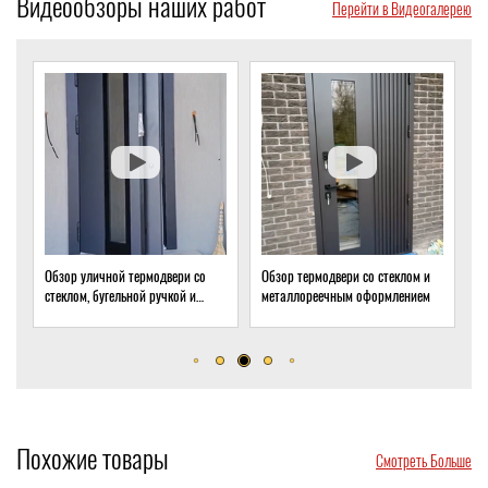
Видеообзоры наших работ
Перейти в Видеогалерею
Обзор уличной термодвери со
Обзор термодвери со стеклом и
О
стеклом, бугельной ручкой и
металлореечным оформлением
с
скрытым доводчиком
д
Похожие товары
Смотреть Больше