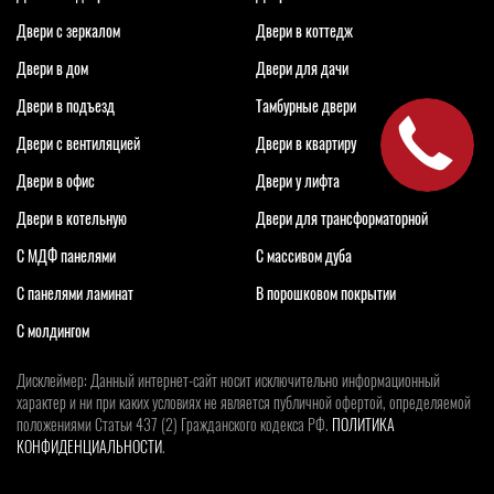
Двери с зеркалом
Двери в коттедж
Двери в дом
Двери для дачи
Двери в подъезд
Тамбурные двери
Двери с вентиляцией
Двери в квартиру
Двери в офис
Двери у лифта
Двери в котельную
Двери для трансформаторной
С МДФ панелями
С массивом дуба
С панелями ламинат
В порошковом покрытии
С молдингом
Дисклеймер: Данный интернет-сайт носит исключительно информационный
характер и ни при каких условиях не является публичной офертой, определяемой
положениями Статьи 437 (2) Гражданского кодекса РФ.
ПОЛИТИКА
КОНФИДЕНЦИАЛЬНОСТИ
.