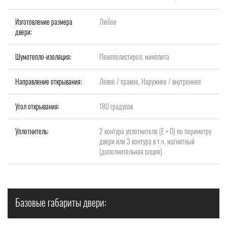
Изготовление размера
Любое
двери:
Шумотепло-изоляция:
Пенополистирол, минплита
Направление открывания:
Левое / правое, Наружнее / внутреннее
Угол открывания:
180 градусов
Уплотнитель:
2 контура уплотнителя (Е + D) по периметру
двери или 3 контура в т.ч. магнитный
(дополнительная опция)
Базовые габариты двери: