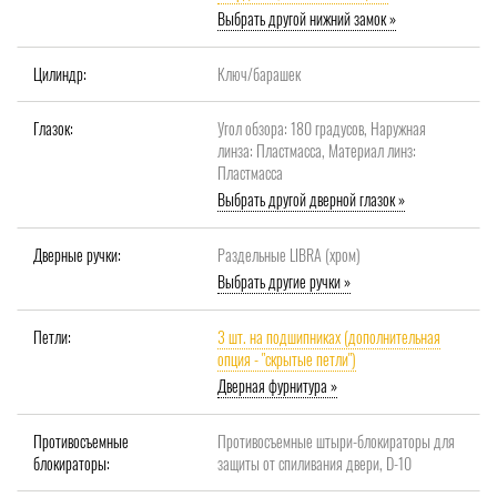
Выбрать другой нижний замок »
Цилиндр:
Ключ/барашек
Глазок:
Угол обзора: 180 градусов, Наружная
линза: Пластмасса, Материал линз:
Пластмасса
Выбрать другой дверной глазок »
Дверные ручки:
Раздельные LIBRA (хром)
Выбрать другие ручки »
Петли:
3 шт. на подшипниках (дополнительная
опция - "скрытые петли")
Дверная фурнитура »
Противосъемные
Противосъемные штыри-блокираторы для
блокираторы:
защиты от спиливания двери, D-10