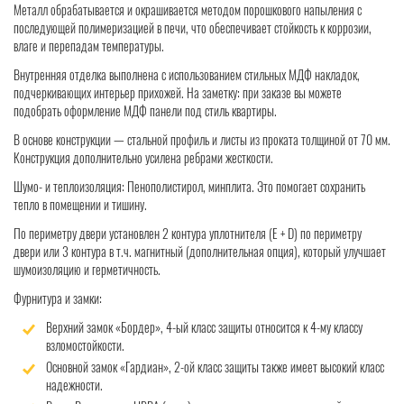
Металл обрабатывается и окрашивается методом порошкового напыления с
последующей полимеризацией в печи, что обеспечивает стойкость к коррозии,
влаге и перепадам температуры.
Внутренняя отделка выполнена с использованием стильных МДФ накладок,
подчеркивающих интерьер прихожей. На заметку: при заказе вы можете
подобрать оформление МДФ панели под стиль квартиры.
В основе конструкции — стальной профиль и листы из проката толщиной от 70 мм.
Конструкция дополнительно усилена ребрами жесткости.
Шумо- и теплоизоляция: Пенополистирол, минплита. Это помогает сохранить
тепло в помещении и тишину.
По периметру двери установлен 2 контура уплотнителя (Е + D) по периметру
двери или 3 контура в т.ч. магнитный (дополнительная опция), который улучшает
шумоизоляцию и герметичность.
Фурнитура и замки:
Верхний замок «Бордер», 4-ый класс защиты относится к 4-му классу
взломостойкости.
Основной замок «Гардиан», 2-ой класс защиты также имеет высокий класс
надежности.