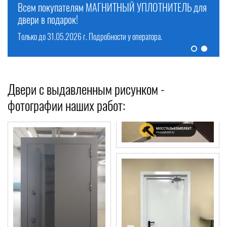
ТЕРМОДВЕРИ по выгодным ценам! Выезд на замер
БЕСПЛАТНО!
Смотреть предложения >
Смотреть предложения >
Двери с выдавленным рисунком -
фотографии наших работ: