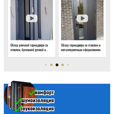
Обзор термодвери со стеклом и
Обзор термодвери с ковкой и
О
металлореечным оформлением
стеклом для подвала частного
т
дома
о
р