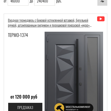
от
до
руб.
Входная термодверь с боковой остекленной вставкой, бугельной
Терморазрыв
Со скидкой
ручкой, штампованным рисунком и порошковой покраской «муар»
(RAL 7024)
Вес:
ТЕРМО-1374
Толщина полотна:
Толщина коробки:
Общая толщина:
от 120 000 руб
ПРЕДЗАКАЗ