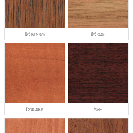
Дуб рустикаль
Дуб седан
Груша дикая
Махон