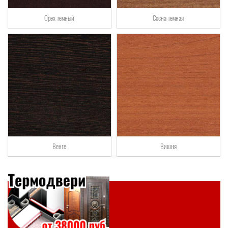
Орех темный
Сосна темная
Венге
Вишня