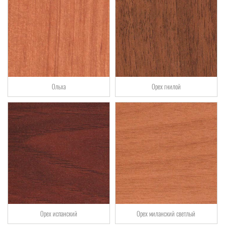
Ольха
Орех гнилой
Орех испанский
Орех миланский светлый