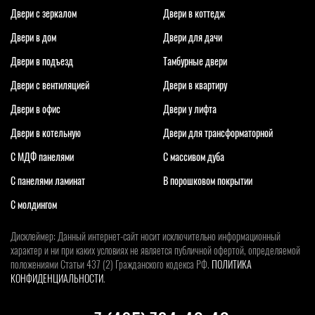
Двери с зеркалом
Двери в коттедж
Двери в дом
Двери для дачи
Двери в подъезд
Тамбурные двери
Двери с вентиляцией
Двери в квартиру
Двери в офис
Двери у лифта
Двери в котельную
Двери для трансформаторной
С МДФ панелями
С массивом дуба
С панелями ламинат
В порошковом покрытии
С молдингом
Дисклеймер: Данный интернет-сайт носит исключительно информационный
характер и ни при каких условиях не является публичной офертой, определяемой
положениями Статьи 437 (2) Гражданского кодекса РФ.
ПОЛИТИКА
КОНФИДЕНЦИАЛЬНОСТИ
.